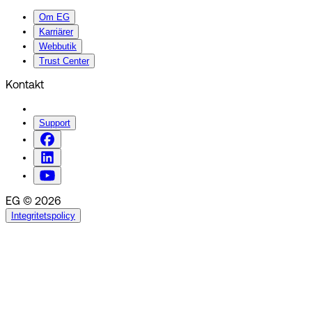
Om EG
Karriärer
Webbutik
Trust Center
Kontakt
Support
EG © 2026
Integritetspolicy