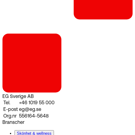
EG Sverige AB
Tel.
+46 1019 55 000
E-post
eg@eg.se
Org.nr
556164-5648
Branscher
Skönhet & wellness