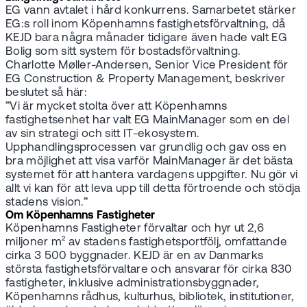
EG vann avtalet i hård konkurrens. Samarbetet stärker
EG:s roll inom Köpenhamns fastighetsförvaltning, då
KEJD bara några månader tidigare även hade valt EG
Bolig som sitt system för bostadsförvaltning.
Charlotte Møller-Andersen, Senior Vice President för
EG Construction & Property Management, beskriver
beslutet så här:
”Vi är mycket stolta över att Köpenhamns
fastighetsenhet har valt EG MainManager som en del
av sin strategi och sitt IT-ekosystem.
Upphandlingsprocessen var grundlig och gav oss en
bra möjlighet att visa varför MainManager är det bästa
systemet för att hantera vardagens uppgifter. Nu gör vi
allt vi kan för att leva upp till detta förtroende och stödja
stadens vision.”
Om Köpenhamns Fastigheter
Köpenhamns Fastigheter förvaltar och hyr ut 2,6
miljoner m² av stadens fastighetsportfölj, omfattande
cirka 3 500 byggnader. KEJD är en av Danmarks
största fastighetsförvaltare och ansvarar för cirka 830
fastigheter, inklusive administrationsbyggnader,
Köpenhamns rådhus, kulturhus, bibliotek, institutioner,