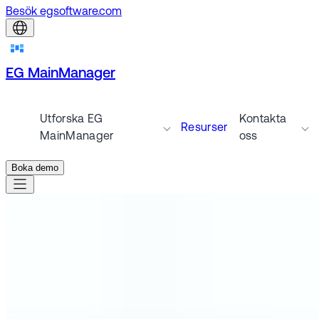
Besök egsoftware.com
EG MainManager
Utforska EG
Kontakta
Resurser
MainManager
oss
Boka demo