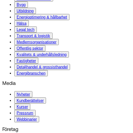
Bygg
Utbildning
Energi­optimering & hållbarhet
Hälsa
Legal tech
Transport & logistik
Medlemsorganisationer
Offentlig sektor
Kvalitets & underhållsledning
Fastigheter
Detaljhandel & grossisthandel
Energibranschen
Media
Nyheter
Kundberättelser
Kurser
Pressrum
Webbinarier
Företag