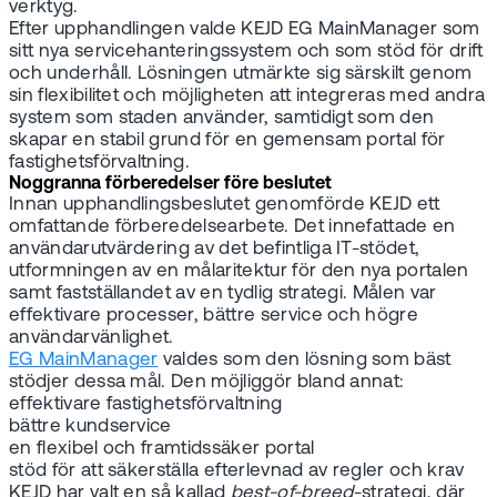
verktyg.
Efter upphandlingen valde KEJD EG MainManager som
sitt nya servicehanteringssystem och som stöd för drift
och underhåll. Lösningen utmärkte sig särskilt genom
sin flexibilitet och möjligheten att integreras med andra
system som staden använder, samtidigt som den
skapar en stabil grund för en gemensam portal för
fastighetsförvaltning.
Noggranna förberedelser före beslutet
Innan upphandlingsbeslutet genomförde KEJD ett
omfattande förberedelsearbete. Det innefattade en
användarutvärdering av det befintliga IT-stödet,
utformningen av en målaritektur för den nya portalen
samt fastställandet av en tydlig strategi. Målen var
effektivare processer, bättre service och högre
användarvänlighet.
EG MainManager
valdes som den lösning som bäst
stödjer dessa mål. Den möjliggör bland annat:
effektivare fastighetsförvaltning
bättre kundservice
en flexibel och framtidssäker portal
stöd för att säkerställa efterlevnad av regler och krav
KEJD har valt en så kallad
best-of-breed
-strategi, där