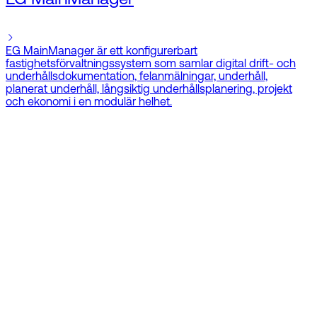
EG MainManager
EG MainManager är ett konfigurerbart
fastighetsförvaltningssystem som samlar digital drift- och
underhållsdokumentation, felanmälningar, underhåll,
planerat underhåll, långsiktig underhållsplanering, projekt
och ekonomi i en modulär helhet.