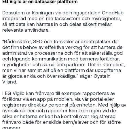
EG Vigilo är en datasäker plattform
Dessutom är lösningen via delningsportalen OnedHub
integrerad med en rad facksystem och myndigheter,
så att data kan hämtas in och delas säkert mellan
relevanta användare.
“Både skolor, SFO och förskolor är arbetsplatser där
det finns behov av effektiva verktyg för att hantera de
administrativa processerna och för att säkerställa god
och löpande kommunikation med barnens föräldrar,
myndigheter och samarbetspartners. Det är komplext,
men vi har samlat allt på en plattform där uppgifterna
är gjorda enkla och överskådliga,” säger Øystein
Viland.
I EG Vigilo kan frånvaro till exempel rapporteras av
föräldrar via en app på mobilen, via vår portal eller
registreras direkt av personal på enheten. Med hjälp av
översiktsbilder och rapporter kan ledningen vid de
olika enheterna enkelt ha kontroll över registrerad
frånvaro både för enskilda barn/elever och för större
grupper.