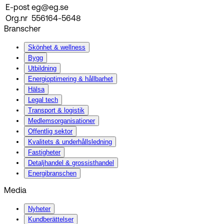
E-post
eg@eg.se
Org.nr
556164-5648
Branscher
Skönhet & wellness
Bygg
Utbildning
Energi­optimering & hållbarhet
Hälsa
Legal tech
Transport & logistik
Medlemsorganisationer
Offentlig sektor
Kvalitets & underhållsledning
Fastigheter
Detaljhandel & grossisthandel
Energibranschen
Media
Nyheter
Kundberättelser