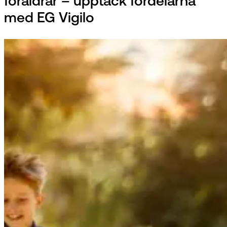
föräldrar – upptäck fördelarna
med EG Vigilo