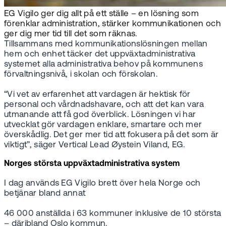
EG Vigilo ger dig allt på ett ställe – en lösning som
förenklar administration, stärker kommunikationen och
ger dig mer tid till det som räknas.
Tillsammans med kommunikationslösningen mellan
hem och enhet täcker det uppväxtadministrativa
systemet alla administrativa behov på kommunens
förvaltningsnivå, i skolan och förskolan.
“Vi vet av erfarenhet att vardagen är hektisk för
personal och vårdnadshavare, och att det kan vara
utmanande att få god överblick. Lösningen vi har
utvecklat gör vardagen enklare, smartare och mer
överskådlig. Det ger mer tid att fokusera på det som är
viktigt”, säger Vertical Lead Øystein Viland, EG.
Norges största uppväxtadministrativa system
I dag används EG Vigilo brett över hela Norge och
betjänar bland annat
46 000 anställda i 63 kommuner inklusive de 10 största
– däribland Oslo kommun.