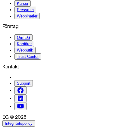
Kurser
Pressrum
Webbinarier
Företag
Om EG
Karriärer
Webbutik
Trust Center
Kontakt
Support
EG © 2026
Integritetspolicy