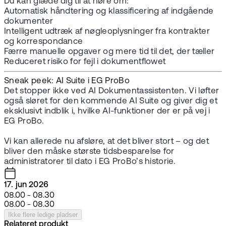
Du kan glæde dig til at høre om:
Automatisk håndtering og klassificering af indgående
dokumenter
Intelligent udtræk af nøgleoplysninger fra kontrakter
og korrespondance
Færre manuelle opgaver og mere tid til det, der tæller
Reduceret risiko for fejl i dokumentflowet
Sneak peek: AI Suite i EG ProBo
Det stopper ikke ved AI Dokumentassistenten. Vi løfter
også sløret for den kommende AI Suite og giver dig et
eksklusivt indblik i, hvilke AI-funktioner der er på vej i
EG ProBo.
Vi kan allerede nu afsløre, at det bliver stort – og det
bliver den måske største tidsbesparelse for
administratorer til dato i EG ProBo’s historie.
17. jun 2026
08.00 - 08.30
08.00 - 08.30
Ikke flere ledige pladser
Relateret produkt