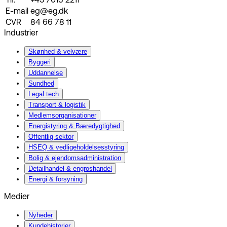
Tlf.
+45 7013 2211
E-mail
eg@eg.dk
CVR
84 66 78 11
Industrier
Skønhed & velvære
Byggeri
Uddannelse
Sundhed
Legal tech
Transport & logistik
Medlemsorganisationer
Energistyring & Bæredygtighed
Offentlig sektor
HSEQ & vedligeholdelsesstyring
Bolig & ejendomsadministration
Detailhandel & engroshandel
Energi & forsyning
Medier
Nyheder
Kundehistorier