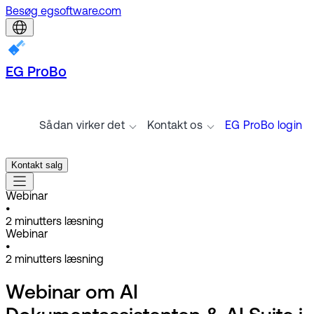
Besøg egsoftware.com
EG ProBo
Sådan virker det
Kontakt os
EG ProBo login
Kontakt salg
Webinar
•
2
minutters læsning
Webinar
•
2
minutters læsning
Webinar om AI