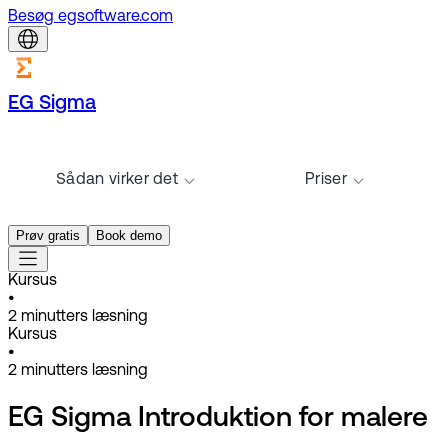
Besøg egsoftware.com
EG Sigma
Sådan virker det
Priser
Prøv gratis
Book demo
Kursus
•
2
minutters læsning
Kursus
•
2
minutters læsning
EG Sigma Introduktion for malere