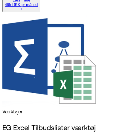
Læs mere
465 DKK pr måned
Værktøjer
EG Excel Tilbudslister værktøj