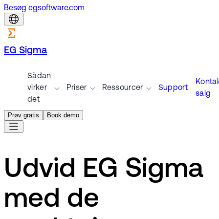
Besøg egsoftware.com
EG Sigma
Sådan
Konta
virker
Priser
Ressourcer
Support
salg
det
Prøv gratis
Book demo
Udvid EG Sigma
med de