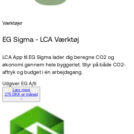
Værktøjer
EG Sigma - LCA Værktøj
LCA App til EG Sigma lader dig beregne CO2 og
økonomi gennem hele byggeriet. Styr på både CO2-
aftryk og budget i én arbejdsgang.
Udgiver: EG A/S
Læs mere
275 DKK pr måned