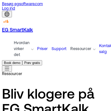
Besøg egsoftware.com
Log ind
EG SmartKalk
Hvordan
Konta
virker
Priser
Support
Ressourcer
salg
det
Book demo
Prøv gratis
Ressourcer
Bliv klogere på
EG SmartKalk