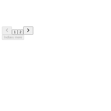
2025: AI-agenter er på vej i byggeriet
1
2
Indlæs mere
Prøv gratis
Find ud af om
det er noget for
dig