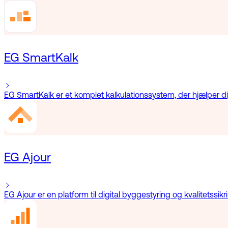
EG SmartKalk
EG SmartKalk er et komplet kalkulationssystem, der hjælper dig
EG Ajour
EG Ajour er en platform til digital byggestyring og kvalitetssik