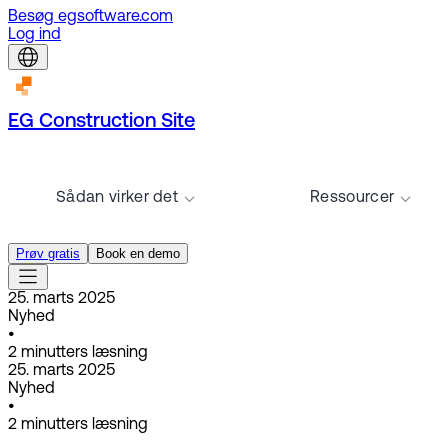
Besøg egsoftware.com
Log ind
EG Construction Site
Sådan virker det
Ressourcer
Prøv gratis
Book en demo
25. marts 2025
Nyhed
•
2
minutters læsning
25. marts 2025
Nyhed
•
2
minutters læsning