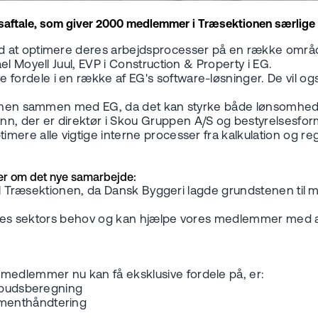
aftale, som giver 2000 medlemmer i Træsektionen særlige fo
d at optimere deres arbejdsprocesser på en række områd
l Moyell Juul, EVP i Construction & Property i EG.
rdele i en række af EG's software-løsninger. De vil også
branchen sammen med EG, da det kan styrke både lønsom
, der er direktør i Skou Gruppen A/S og bestyrelsesfor
mere alle vigtige interne processer fra kalkulation og r
iger om det nye samarbejde:
 til Træsektionen, da Dansk Byggeri lagde grundstenen til 
i vores sektors behov og kan hjælpe vores medlemmer med 
edlemmer nu kan få eksklusive fordele på, er:
tilbudsberegning
umenthåndtering