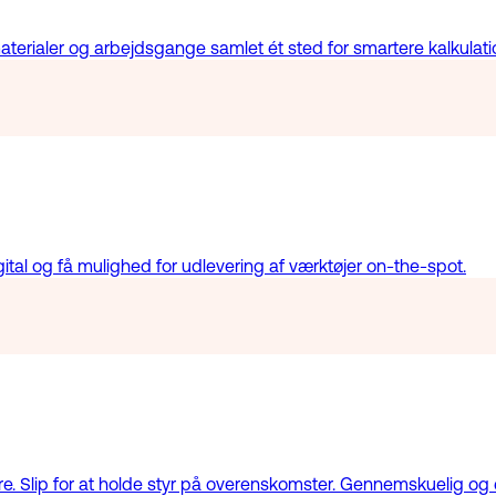
aterialer og arbejdsgange samlet ét sted for smartere kalkulat
ital og få mulighed for udlevering af værktøjer on-the-spot.
. Slip for at holde styr på overenskomster. Gennemskuelig og 