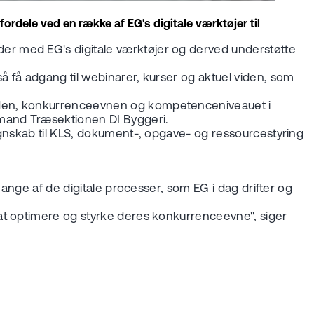
rdele ved en række af EG's digitale værktøjer til
er med EG's digitale værktøjer og derved understøtte
 få adgang til webinarer, kurser og aktuel viden, som
heden, konkurrenceevnen og kompetenceniveauet i
mand Træsektionen DI Byggeri.
egnskab til KLS, dokument-, opgave- og ressourcestyring
mange af de digitale processer, som EG i dag drifter og
at optimere og styrke deres konkurrenceevne", siger