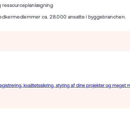
og ressourceplanlægning
nedkermedlemmer ca. 28.000 ansatte i byggebranchen.
istrering, kvalitetssikring, styring af dine projekter og meget m