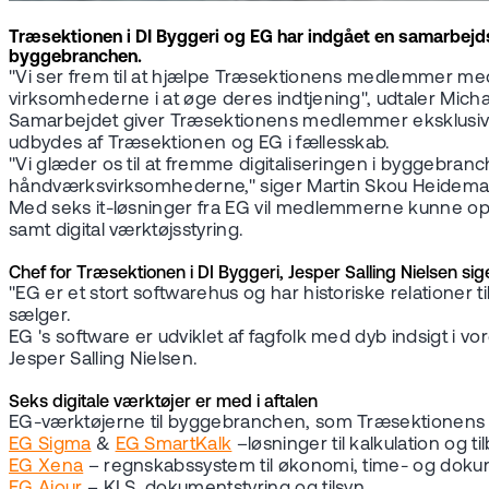
Træsektionen i DI Byggeri og EG har indgået en samarbejds
byggebranchen.
"Vi ser frem til at hjælpe Træsektionens medlemmer me
virksomhederne i at øge deres indtjening", udtaler Michae
Samarbejdet giver Træsektionens medlemmer eksklusive fo
udbydes af Træsektionen og EG i fællesskab.
"Vi glæder os til at fremme digitaliseringen i bygge
håndværksvirksomhederne," siger Martin Skou Heidemann
Med seks it-løsninger fra EG vil medlemmerne kunne opti
samt digital værktøjsstyring.
Chef for Træsektionen i DI Byggeri, Jesper Salling Nielsen s
"EG er et stort softwarehus og har historiske relationer
sælger.
EG 's software er udviklet af fagfolk med dyb indsigt 
Jesper Salling Nielsen.
Seks digitale værktøjer er med i aftalen
EG-værktøjerne til byggebranchen, som Træsektionens m
EG Sigma
&
EG SmartKalk
–løsninger til kalkulation og 
EG Xena
– regnskabssystem til økonomi, time- og dok
EG Ajour
– KLS, dokumentstyring og tilsyn