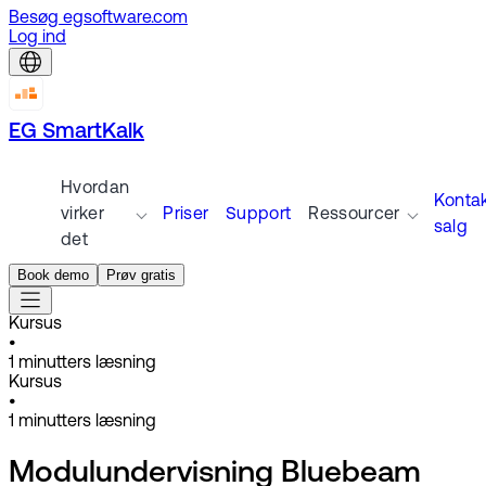
Besøg egsoftware.com
Log ind
EG SmartKalk
Hvordan
Konta
virker
Priser
Support
Ressourcer
salg
det
Book demo
Prøv gratis
Kursus
•
1
minutters læsning
Kursus
•
1
minutters læsning
Modulundervisning Bluebeam