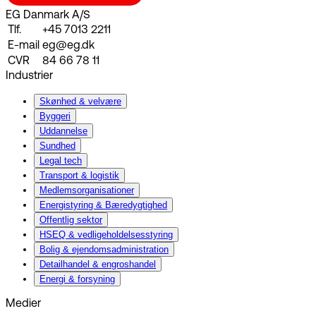
EG Danmark A/S
Tlf.
+45 7013 2211
E-mail
eg@eg.dk
CVR
84 66 78 11
Industrier
Skønhed & velvære
Byggeri
Uddannelse
Sundhed
Legal tech
Transport & logistik
Medlemsorganisationer
Energistyring & Bæredygtighed
Offentlig sektor
HSEQ & vedligeholdelsesstyring
Bolig & ejendomsadministration
Detailhandel & engroshandel
Energi & forsyning
Medier