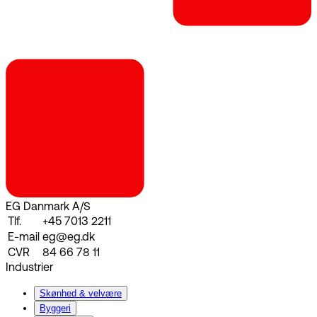
EG Danmark A/S
Tlf.
+45 7013 2211
E-mail
eg@eg.dk
CVR
84 66 78 11
Industrier
Skønhed & velvære
Byggeri