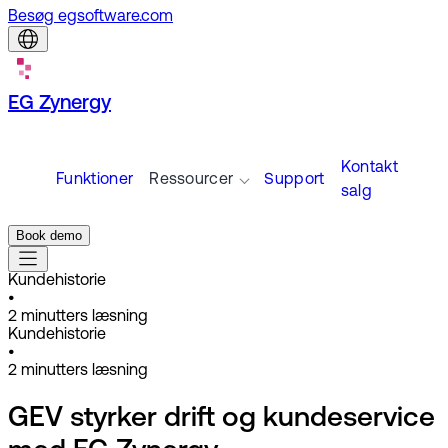
Besøg egsoftware.com
EG Zynergy
Kontakt
Funktioner
Ressourcer
Support
salg
Book demo
Kundehistorie
•
2
minutters læsning
Kundehistorie
•
2
minutters læsning
GEV styrker drift og kundeservice