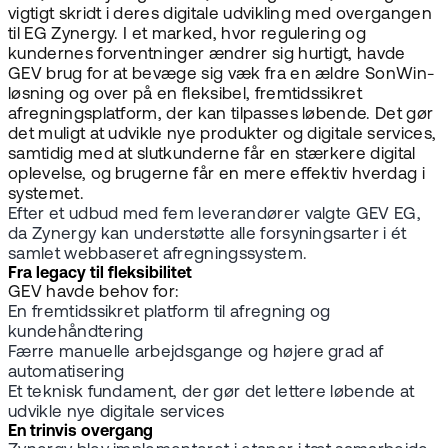
vigtigt skridt i deres digitale udvikling med overgangen
til EG Zynergy. I et marked, hvor regulering og
kundernes forventninger ændrer sig hurtigt, havde
GEV brug for at bevæge sig væk fra en ældre SonWin-
løsning og over på en fleksibel, fremtidssikret
afregningsplatform, der kan tilpasses løbende. Det gør
det muligt at udvikle nye produkter og digitale services,
samtidig med at slutkunderne får en stærkere digital
oplevelse, og brugerne får en mere effektiv hverdag i
systemet.
Efter et udbud med fem leverandører valgte GEV EG,
da Zynergy kan understøtte alle forsyningsarter i ét
samlet webbaseret afregningssystem.
Fra legacy til fleksibilitet
GEV havde behov for:
En fremtidssikret platform til afregning og
kundehåndtering
Færre manuelle arbejdsgange og højere grad af
automatisering
Et teknisk fundament, der gør det lettere løbende at
udvikle nye digitale services
En trinvis overgang