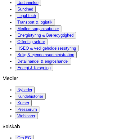
Uddannelse
Sundhed
Legal tech
Transport & logistik
Medlemsorganisationer
Energistyring & Bæredygtighed
Offentlig sektor
HSEQ & vedligeholdelsesstyring
Bolig & ejendomsadministration
Detailhandel & engroshandel
Energi & forsyning
Medier
Nyheder
Kundehistorier
Kurser
Presserum
Webinarer
Selskab
Om EG