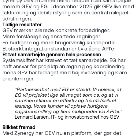
Zynergy blev implementeret i etaper i tæt samarbejde
mellem GEV og EG. I december 2025 gik GEV live med
fakturering og debitorstyring som en central milepæl i
udrulningen.
Tidlige resultater
GEV mærker allerede konkrete forbedringer:
Mere forståelige og ensartede regninger
En hurtigere og mere brugervenlig kundeportal
Et stærkt integrationsfundament via åbne API’er
Et tæt samarbejde gennem hele processen
Systemskiftet har krævet et tæt samarbejde. EG har
haft ansvar for projektplanlægning og koordinering,
mens GEV har bidraget med høj involvering og klare
prioriteringer.
"Partnerskabet med EG er stærkt. Vi oplever, at
EG vil projektet lige så meget som os, og at vi
sammen skaber en effektiv og fremtidssikret
løsning. Vores kunder vil opleve hurtigere
sagsbehandling og flere muligheder via API’er.”
Lennard Larsen, IT- og innovationschef hos GEV
Blikket fremad
Med Zynergy har GEV nu en platform, der gør det