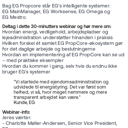
Bag EG Propcore står EG's intelligente systemer:
EG MainManager, EG Worksense, EG Omega og
EG Mestro.
Deltag i dette 30-minutters webinar og hør mere om:
Hvordan energi, vedligehold, arbejdspladser og
lejeadministration understøtter hinanden i praksis
Hvilken forskel ét samlet EG PropCore-økosystem gør
for det daglige arbejde og beslutningerne
Hvordan en implementering af EG PropCore kan se ud
– med praktiske eksempler
Hvordan du kommer i gang, selv hvis du endnu ikke
bruger EG's systemer
"Vi startede med ejendomsadministration og
udvidede til energistyring. Det var først som
helhed, vi så, hvor meget nemmere og mere
transparent arbejdet kan være."
Kunde, EG
Webinar-info:
Jeres værter:
- Charlotte Møller-Andersen, Senior Vice President,