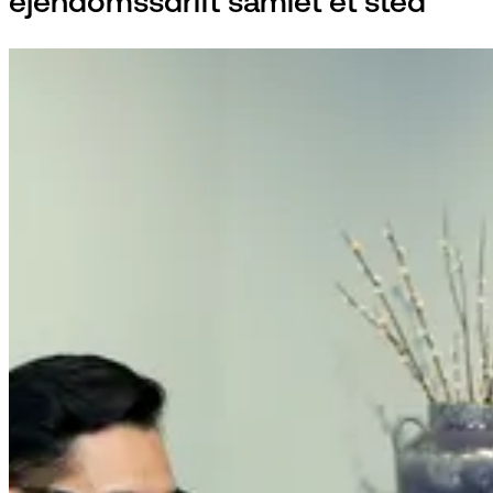
ejendomssdrift samlet ét sted