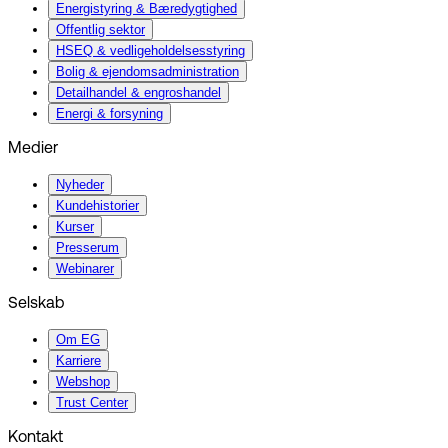
Energistyring & Bæredygtighed
Offentlig sektor
HSEQ & vedligeholdelsesstyring
Bolig & ejendomsadministration
Detailhandel & engroshandel
Energi & forsyning
Medier
Nyheder
Kundehistorier
Kurser
Presserum
Webinarer
Selskab
Om EG
Karriere
Webshop
Trust Center
Kontakt