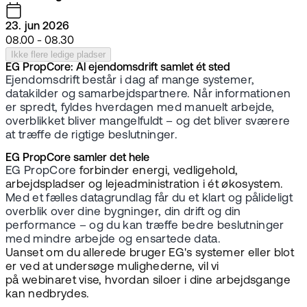
23. jun 2026
08.00 - 08.30
Ikke flere ledige pladser
EG PropCore: Al ejendomsdrift samlet ét sted
Ejendomsdrift består i dag af mange systemer,
datakilder og samarbejdspartnere. Når informationen
er spredt, fyldes hverdagen med manuelt arbejde,
overblikket bliver mangelfuldt – og det bliver sværere
at træffe de rigtige beslutninger.
EG PropCore samler det hele
EG PropCore
forbinder energi, vedligehold,
arbejdspladser og lejeadministration i ét økosystem.
Med et fælles datagrundlag får du et klart og pålideligt
overblik over dine bygninger, din drift og din
performance – og du kan træffe bedre beslutninger
med mindre arbejde og ensartede data.
Uanset om du allerede bruger EG's systemer eller blot
er ved at undersøge mulighederne, vil vi
på webinaret vise, hvordan siloer i dine arbejdsgange
kan nedbrydes.