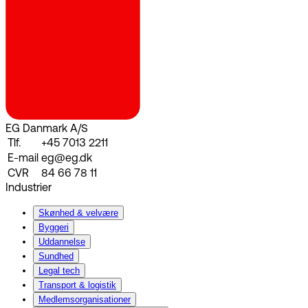
EG Danmark A/S
Tlf.
+45 7013 2211
E-mail
eg@eg.dk
CVR
84 66 78 11
Industrier
Skønhed & velvære
Byggeri
Uddannelse
Sundhed
Legal tech
Transport & logistik
Medlemsorganisationer