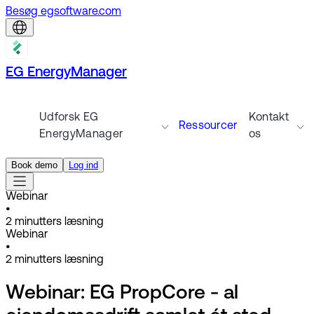
Besøg egsoftware.com
EG EnergyManager
Udforsk EG
Kontakt
Ressourcer
EnergyManager
os
Book demo
Log ind
Webinar
•
2
minutters læsning
Webinar
•
2
minutters læsning
Webinar: EG PropCore - al