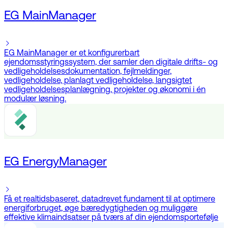
EG MainManager
EG MainManager er et konfigurerbart
ejendomsstyringssystem, der samler den digitale drifts- og
vedligeholdelsesdokumentation, fejlmeldinger,
vedligeholdelse, planlagt vedligeholdelse, langsigtet
vedligeholdelsesplanlægning, projekter og økonomi i én
modulær løsning.
EG EnergyManager
Få et realtidsbaseret, datadrevet fundament til at optimere
energiforbruget, øge bæredygtigheden og muliggøre
effektive klimaindsatser på tværs af din ejendomsportefølje