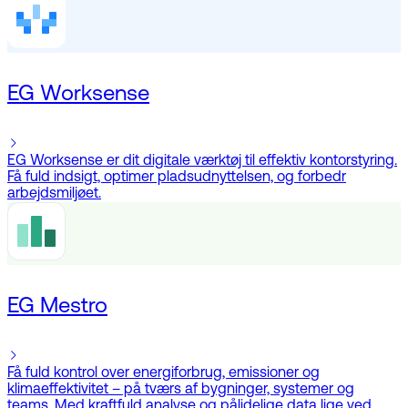
EG Worksense
EG Worksense er dit digitale værktøj til effektiv kontorstyring.
Få fuld indsigt, optimer pladsudnyttelsen, og forbedr
arbejdsmiljøet.
EG Mestro
Få fuld kontrol over energiforbrug, emissioner og
klimaeffektivitet – på tværs af bygninger, systemer og
teams. Med kraftfuld analyse og pålidelige data lige ved