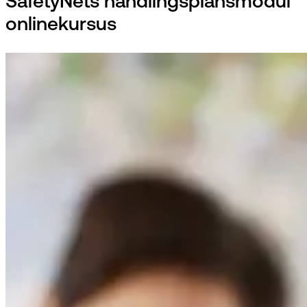
SafetyNets handlingsplansmodul
onlinekursus