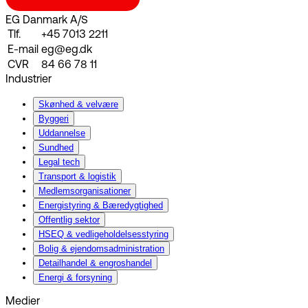
EG Danmark A/S
Tlf.
+45 7013 2211
E-mail
eg@eg.dk
CVR
84 66 78 11
Industrier
Skønhed & velvære
Byggeri
Uddannelse
Sundhed
Legal tech
Transport & logistik
Medlemsorganisationer
Energistyring & Bæredygtighed
Offentlig sektor
HSEQ & vedligeholdelsesstyring
Bolig & ejendomsadministration
Detailhandel & engroshandel
Energi & forsyning
Medier