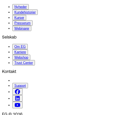
Nyheder
Kundehistorier
Kurser
Presserum
Webinarer
Selskab
Om EG
Karriere
Webshop
Trust Center
Kontakt
Support
EG © 2026