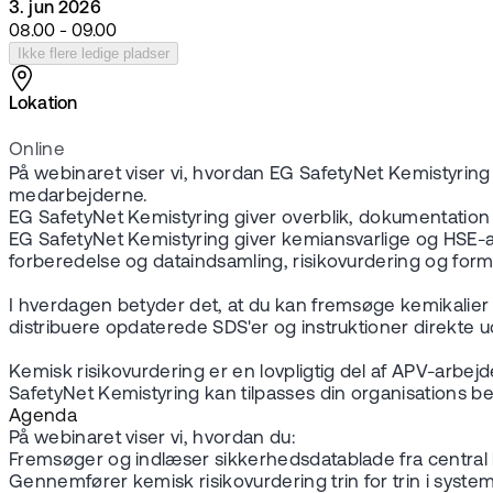
3. jun 2026
08.00 - 09.00
Ikke flere ledige pladser
Lokation
Online
På webinaret viser vi, hvordan EG SafetyNet Kemistyring s
medarbejderne.
EG SafetyNet Kemistyring giver overblik, dokumentation 
EG SafetyNet Kemistyring giver kemiansvarlige og HSE-ansv
forberedelse og dataindsamling, risikovurdering og formi
I hverdagen betyder det, at du kan fremsøge kemikalier 
distribuere opdaterede SDS'er og instruktioner direkte u
Kemisk risikovurdering er en lovpligtig del af APV-arbe
SafetyNet Kemistyring kan tilpasses din organisations b
Agenda
På webinaret viser vi, hvordan du:
Fremsøger og indlæser sikkerhedsdatablade fra centra
Gennemfører kemisk risikovurdering trin for trin i syste