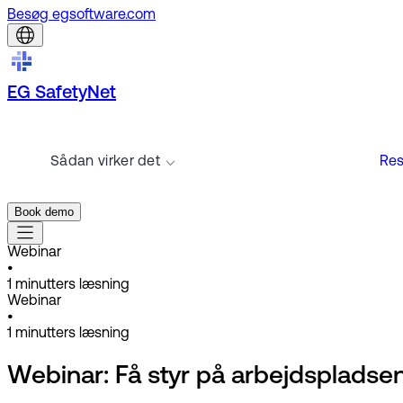
Besøg egsoftware.com
EG SafetyNet
Sådan virker det
Res
Book demo
Webinar
•
1
minutters læsning
Webinar
•
1
minutters læsning
Webinar: Få styr på arbejdsplads