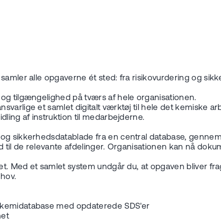
amler alle opgaverne ét sted: fra risikovurdering og sikker
og tilgængelighed på tværs af hele organisationen.
arlige et samlet digitalt værktøj til hele det kemiske arb
dling af instruktion til medarbejderne.
og sikkerhedsdatablade fra en central database, gennemfø
d til de relevante afdelinger. Organisationen kan nå dokum
jdet. Med et samlet system undgår du, at opgaven bliver f
ehov.
l kemidatabase med opdaterede SDS'er
met