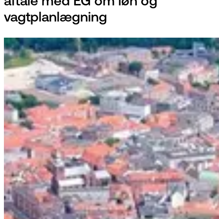
aftale med EG om løn og
vagtplanlægning