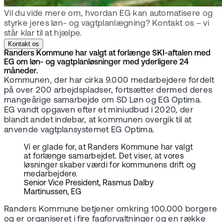
Vil du vide mere om, hvordan EG kan automatisere og
styrke jeres løn- og vagtplanlægning? Kontakt os – vi
står klar til at hjælpe.
Kontakt os
Randers Kommune har valgt at forlænge SKI-aftalen med
EG om løn- og vagtplanløsninger med yderligere 24
måneder.
Kommunen, der har cirka 9.000 medarbejdere fordelt
på over 200 arbejdspladser, fortsætter dermed deres
mangeårige samarbejde om SD Løn og EG Optima.
EG vandt opgaven efter et miniudbud i 2020, der
blandt andet indebar, at kommunen overgik til at
anvende vagtplansystemet EG Optima.
Vi er glade for, at Randers Kommune har valgt
at forlænge samarbejdet. Det viser, at vores
løsninger skaber værdi for kommunens drift og
medarbejdere.
Senior Vice President, Rasmus Dalby
Martinussen, EG
Randers Kommune betjener omkring 100.000 borgere
og er organiseret i fire fagforvaltninger og en række