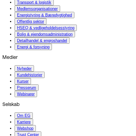
Transport & logistik
Medlemsorganisationer
Energistyring & Bæredygtighed
Offentlig sektor
HSEQ & vedligeholdelsesstyring
Bolig & ejendomsadministration
Detailhandel & engroshandel
Energi & forsyning
Medier
Nyheder
Kundehistorier
Kurser
Presserum
Webinarer
Selskab
Om EG
Karriere
Webshop
Trust Center