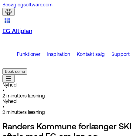
Besøg egsoftware.com
EG Altiplan
Funktioner
Inspiration
Kontakt salg
Support
Book demo
Nyhed
•
2
minutters læsning
Nyhed
•
2
minutters læsning
Randers Kommune forlænger SKI