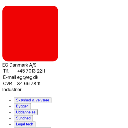
EG Danmark A/S
Tlf.
+45 7013 2211
E-mail
eg@eg.dk
CVR
84 66 78 11
Industrier
Skønhed & velvære
Byggeri
Uddannelse
Sundhed
Legal tech