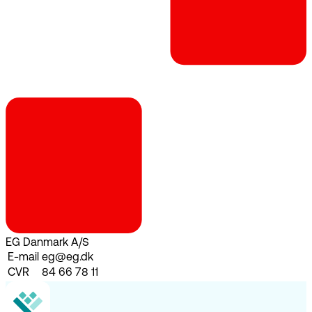
EG Danmark A/S
E-mail
eg@eg.dk
CVR
84 66 78 11