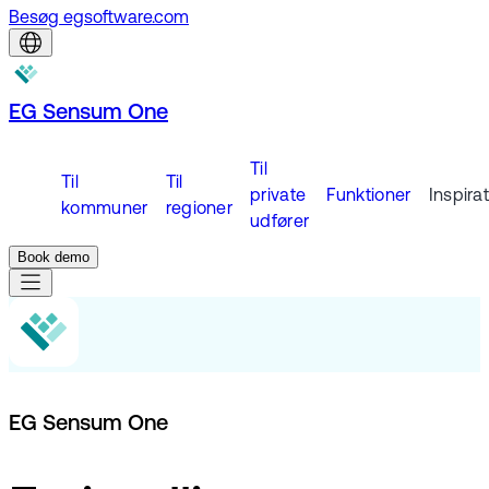
Besøg egsoftware.com
EG Sensum One
Til
Til
Til
private
Funktioner
Inspira
kommuner
regioner
udfører
Book demo
EG Sensum One