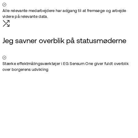
Alle relevante medarbejdere har adgang til at fremsøge og arbejde
videre på relevante data.
Jeg savner overblik på statusmøderne
Stærke effektmålingsværktøjer i EG Sensum One giver fuldt overblik
over borgerens udvikling
Book en demo
Få en
præsentation af