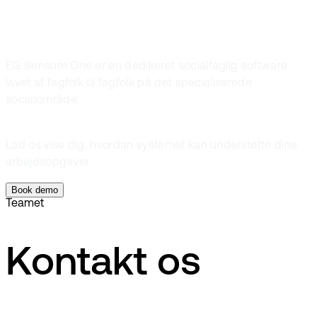
EG Sensum One
EG Sensum One er en dedikeret socialfaglig software
lavet af fagfolk til fagfolk på det specialiserede
socialområde.
Lad os vise dig, hvordan systemet kan understøtte dine
arbejdsopgaver.
Book demo
Teamet
Kontakt os