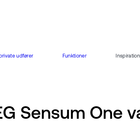
 private udfører
Funktioner
Inspiration
EG Sensum One vær