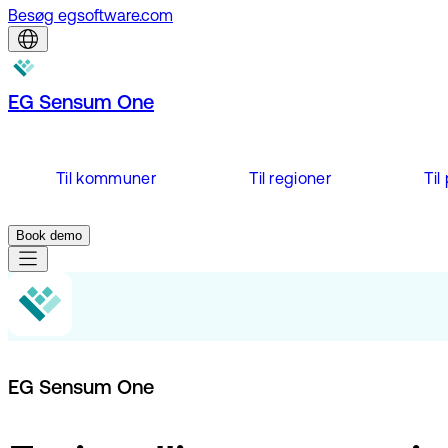
Besøg egsoftware.com
EG Sensum One
Til kommuner
Til regioner
Til
Book demo
EG Sensum One