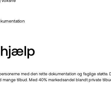
g voksne
dokumentation
 hjælp
agpersonerne med den rette dokumentation og faglige støtte. De
 med mange tilbud. Med 40% markedsandel blandt private tilb