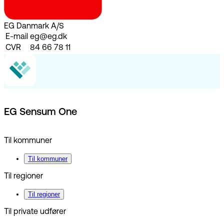
EG Danmark A/S
E-mail
eg@eg.dk
CVR
84 66 78 11
EG Sensum One
Til kommuner
Til kommuner
Til regioner
Til regioner
Til private udfører