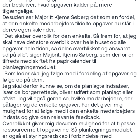
der beskriver, hvad opgaven kalder på, mere
tilgængelige.
Desuden ser Majbritt Kjems Søberg det som en fordel,
at den enkelte medarbejders tildelte opgaver nu står i
deres egen kalender.
"Det skaber overblik for den enkelte. Så frem for, at jeg
skal have det store overblik over hele huset og alle
opgaver hele tiden, så deles overblikket og ansvaret
ud på alle", siger Majbritt Kjems Søberg, som derfor er
tilfreds med skiftet fra papirkalender til
planlægningsmodulet:
"Som leder skal jeg følge med i fordeling af opgaver og
følge op på dem.
Jeg skal derfor kunne se, om de planlagte indsatser,
især de borgerrettede, bliver udført som planlagt eller
afvist. Jeg vil også gerne se, hvilke medarbejdere, der
påtager sig de enkelte opgaver. For det giver mig
mulighed for at følge med i den enkelte medarbejders
indsats og give den relevante feedback.
Overblikket giver mig desuden mulighed for at tilpasse
ressourcerne til opgaverne. Så planlægningsmodulet
er også et styringsredskab i forbindelse med