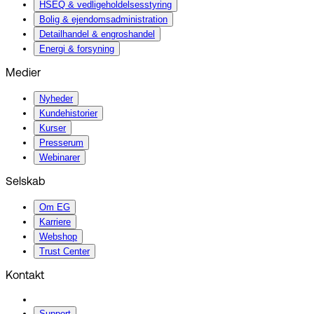
HSEQ & vedligeholdelsesstyring
Bolig & ejendomsadministration
Detailhandel & engroshandel
Energi & forsyning
Medier
Nyheder
Kundehistorier
Kurser
Presserum
Webinarer
Selskab
Om EG
Karriere
Webshop
Trust Center
Kontakt
Support