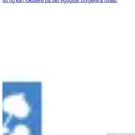
tid og kan fokusere på det vigtigste: borgerens forløb.