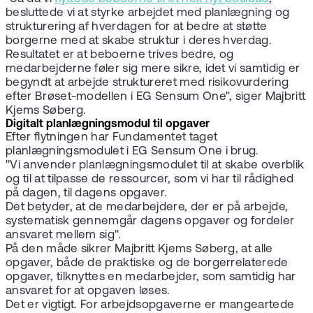
besluttede vi at styrke arbejdet med planlægning og
strukturering af hverdagen for at bedre at støtte
borgerne med at skabe struktur i deres hverdag.
Resultatet er at beboerne trives bedre, og
medarbejderne føler sig mere sikre, idet vi samtidig er
begyndt at arbejde struktureret med risikovurdering
efter Brøset-modellen i EG Sensum One", siger Majbritt
Kjems Søberg.
Digitalt planlægningsmodul til opgaver
Efter flytningen har Fundamentet taget
planlægningsmodulet i EG Sensum One i brug.
"Vi anvender planlægningsmodulet til at skabe overblik
og til at tilpasse de ressourcer, som vi har til rådighed
på dagen, til dagens opgaver.
Det betyder, at de medarbejdere, der er på arbejde,
systematisk gennemgår dagens opgaver og fordeler
ansvaret mellem sig".
På den måde sikrer Majbritt Kjems Søberg, at alle
opgaver, både de praktiske og de borgerrelaterede
opgaver, tilknyttes en medarbejder, som samtidig har
ansvaret for at opgaven løses.
Det er vigtigt. For arbejdsopgaverne er mangeartede