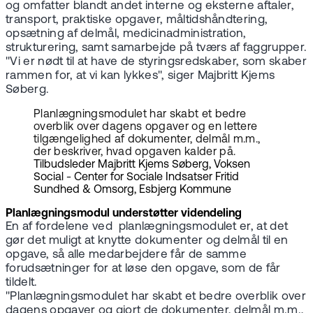
og omfatter blandt andet interne og eksterne aftaler,
transport, praktiske opgaver, måltidshåndtering,
opsætning af delmål, medicinadministration,
strukturering, samt samarbejde på tværs af faggrupper.
"Vi er nødt til at have de styringsredskaber, som skaber
rammen for, at vi kan lykkes", siger Majbritt Kjems
Søberg.
Planlægningsmodulet har skabt et bedre
overblik over dagens opgaver og en lettere
tilgængelighed af dokumenter, delmål m.m.,
der beskriver, hvad opgaven kalder på.
Tilbudsleder Majbritt Kjems Søberg, Voksen
Social - Center for Sociale Indsatser Fritid
Sundhed & Omsorg, Esbjerg Kommune
Planlægningsmodul understøtter videndeling
En af fordelene ved planlægningsmodulet er, at det
gør det muligt at knytte dokumenter og delmål til en
opgave, så alle medarbejdere får de samme
forudsætninger for at løse den opgave, som de får
tildelt.
"Planlægningsmodulet har skabt et bedre overblik over
dagens opgaver og gjort de dokumenter, delmål m.m.,