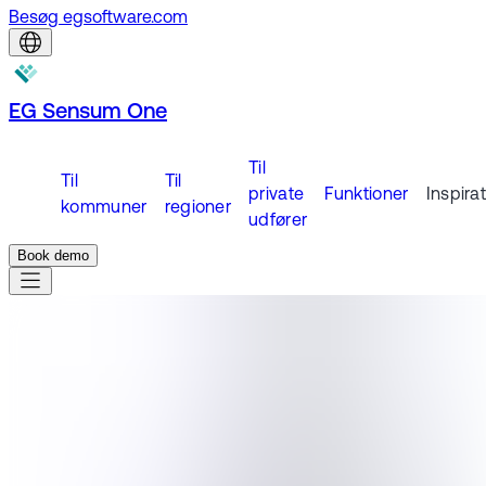
Besøg egsoftware.com
EG Sensum One
Til
Til
Til
private
Funktioner
Inspira
kommuner
regioner
udfører
Book demo