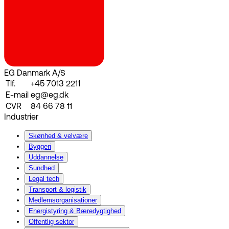
EG Danmark A/S
Tlf.
+45 7013 2211
E-mail
eg@eg.dk
CVR
84 66 78 11
Industrier
Skønhed & velvære
Byggeri
Uddannelse
Sundhed
Legal tech
Transport & logistik
Medlemsorganisationer
Energistyring & Bæredygtighed
Offentlig sektor