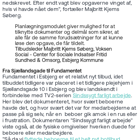
nedskrevet. Efter endt vagt blev opgaverne vinget af,
hvis vi havde nået dem", fortæller Majbritt Kjems
Søberg.
Planlægningsmodulet giver mulighed for at
tilknytte dokumenter og delmål som sikrer, at
alle får de samme forudsætninger for at kunne
løse den opgave, de får tildelt.
Tilbudsleder Majbritt Kjems Søberg, Voksen
Social - Center for Sociale Indsatser Fritid
Sundhed & Omsorg, Esbjerg Kommune
Fra Sjællandsgade til Fundamentet
Fundamentet i Esbjerg er et relativt nyt tilbud, idet
tilbuddet tidligere var placeret i et tidligere plejehjem i
Sjællandsgade 10 i Esbjerg og blev landskendt i
forbindelse med TV2-serien
Sindssygt farligt arbejde
.
Her blev det dokumenteret, hvor svært beboerne
havde det, og hvor svært det var for medarbejderne at
passe på sig selv, når en beboer gik amok i en rus eller
i frustration. Dokumentaren "Sindssygt farligt arbejde"
viste også, at de fysiske omgivelser hverken duede for
beboere eller medarbejdere.
"Så da vi
flyttede beboerne til et helt nyt botilbud
,