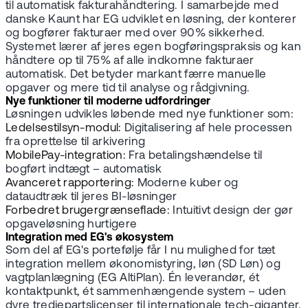
til automatisk fakturahåndtering. I samarbejde med
danske Kaunt har EG udviklet en løsning, der konterer
og bogfører fakturaer med over 90% sikkerhed.
Systemet lærer af jeres egen bogføringspraksis og kan
håndtere op til 75% af alle indkomne fakturaer
automatisk. Det betyder markant færre manuelle
opgaver og mere tid til analyse og rådgivning.
Nye funktioner til moderne udfordringer
Løsningen udvikles løbende med nye funktioner som:
Ledelsestilsyn-modul:
Digitalisering af hele processen
fra oprettelse til arkivering
MobilePay-integration:
Fra betalingshændelse til
bogført indtægt – automatisk
Avanceret rapportering:
Moderne kuber og
dataudtræk til jeres BI-løsninger
Forbedret brugergrænseflade:
Intuitivt design der gør
opgaveløsning hurtigere
Integration med EG's økosystem
Som del af EG's portefølje får I nu mulighed for tæt
integration mellem økonomistyring, løn (SD Løn) og
vagtplanlægning (EG AltiPlan). Én leverandør, ét
kontaktpunkt, ét sammenhængende system – uden
dyre tredjepartslicenser til internationale tech-giganter.