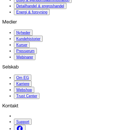
Detailhandel & engroshandel
Energi & forsyning
Medier
Nyheder
Kundehistorier
Kurser
Presserum
Webinarer
Selskab
Om EG
Karriere
Webshop
Trust Center
Kontakt
Support