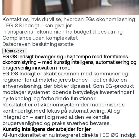
Kontakt os, hvis du vil se, hvordan EGs økonomiløsning
- EG ØS Indsigt - kan give jer:
Transparens i økonomien fra budget til beslutning
Compliance uden kompleksitet
Datadreven beslutningsstøtte
Kontakt os
EG ØS Indsigt bevæger sig i højt tempo mod fremtidens
økonomistyring – med kunstig intelligens, automatisering og
brugervenlig innovation i front.
EG ØS Indsigt er skabt sammen med kommuner og
regioner for at matche jeres behov – det er ikke en
erhvervsløsning, der blot er tilpasset. Som EG-produkt
modtager systemet løbende betydelige investeringer i
ny teknologi og forbedrede funktioner.
Resultatet er et økonomisystem der moderniseres
kontinuerligt med fokus på automatisering, AI og
integration – samtidig med at den velkendte
brugervenlighed og praksisnærhed bevares.
Kunstig intelligens der arbejder for jer
AI-funktionalitet er nu integreret direkte i EG ØS Indsigt