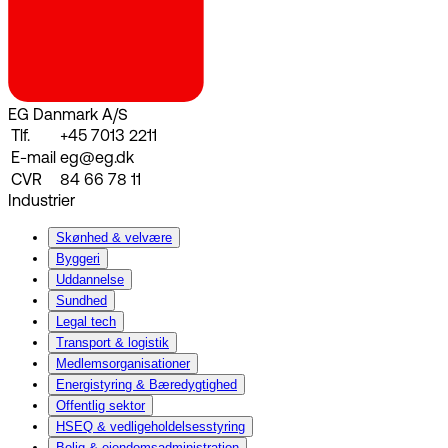
EG Danmark A/S
Tlf.
+45 7013 2211
E-mail
eg@eg.dk
CVR
84 66 78 11
Industrier
Skønhed & velvære
Byggeri
Uddannelse
Sundhed
Legal tech
Transport & logistik
Medlemsorganisationer
Energistyring & Bæredygtighed
Offentlig sektor
HSEQ & vedligeholdelsesstyring
Bolig & ejendomsadministration