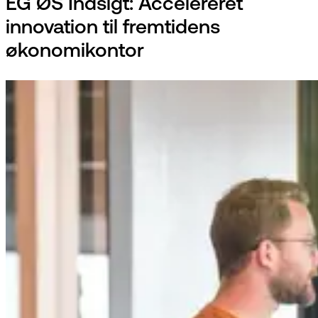
EG ØS Indsigt: Accelereret
innovation til fremtidens
økonomikontor