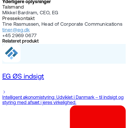
Yderligere oplysninger
Talsmand
Mikkel Bardram, CEO, EG
Pressekontakt
Tine Rasmussen, Head of Corporate Communications
tiner@eg.dk
+45 2969 0677
Relateret produkt
EG ØS indsigt
Intelligent økonomistyring: Udviklet i Danmark – til indsigt og
styring med afsæt i jeres virkelighed.