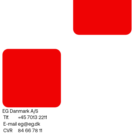
EG Danmark A/S
Tlf.
+45 7013 2211
E-mail
eg@eg.dk
CVR
84 66 78 11