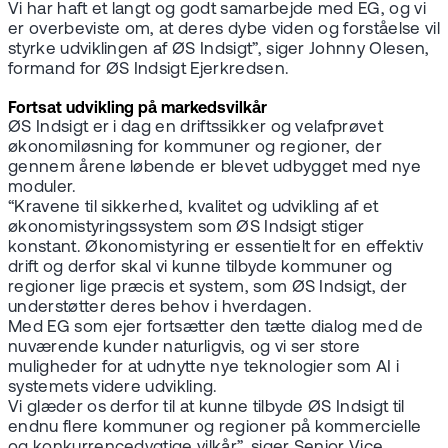
Vi har haft et langt og godt samarbejde med EG, og vi
er overbeviste om, at deres dybe viden og forståelse vil
styrke udviklingen af ØS Indsigt”, siger Johnny Olesen,
formand for ØS Indsigt Ejerkredsen.
Fortsat udvikling på markedsvilkår
ØS Indsigt er i dag en driftssikker og velafprøvet
økonomiløsning for kommuner og regioner, der
gennem årene løbende er blevet udbygget med nye
moduler.
“Kravene til sikkerhed, kvalitet og udvikling af et
økonomistyringssystem som ØS Indsigt stiger
konstant. Økonomistyring er essentielt for en effektiv
drift og derfor skal vi kunne tilbyde kommuner og
regioner lige præcis et system, som ØS Indsigt, der
understøtter deres behov i hverdagen.
Med EG som ejer fortsætter den tætte dialog med de
nuværende kunder naturligvis, og vi ser store
muligheder for at udnytte nye teknologier som AI i
systemets videre udvikling.
Vi glæder os derfor til at kunne tilbyde ØS Indsigt til
endnu flere kommuner og regioner på kommercielle
og konkurrencedygtige vilkår”, siger Senior Vice