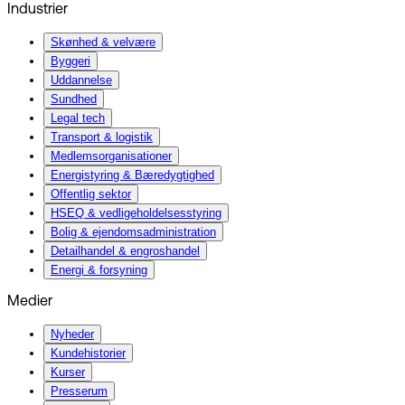
Industrier
Skønhed & velvære
Byggeri
Uddannelse
Sundhed
Legal tech
Transport & logistik
Medlemsorganisationer
Energistyring & Bæredygtighed
Offentlig sektor
HSEQ & vedligeholdelsesstyring
Bolig & ejendomsadministration
Detailhandel & engroshandel
Energi & forsyning
Medier
Nyheder
Kundehistorier
Kurser
Presserum