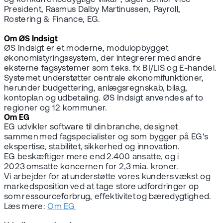
President, Rasmus Dalby Martinussen, Payroll,
Rostering & Finance, EG.
Om ØS Indsigt
ØS Indsigt er et moderne, modulopbygget
økonomistyringssystem, der integrerer med andre
eksterne fagsystemer som f.eks. fx BI/LIS og E-handel.
Systemet understøtter centrale økonomifunktioner,
herunder budgettering, anlægsregnskab, bilag,
kontoplan og udbetaling. ØS Indsigt anvendes af to
regioner og 12 kommuner.
Om EG
EG udvikler software til din branche, designet
sammen med fagspecialister og som bygger på EG's
ekspertise, stabilitet, sikkerhed og innovation.
EG beskæftiger mere end 2.400 ansatte, og i
2023 omsatte koncernen for 2,3 mia. kroner.
Vi arbejder for at understøtte vores kunders vækst og
markedsposition ved at tage store udfordringer op
som ressourceforbrug, effektivitet og bæredygtighed.
Læs mere:
Om EG