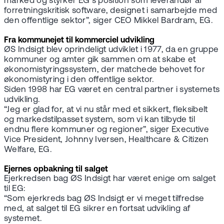
marked og styrker EG’s position som leverandør af
forretningskritisk software, designet i samarbejde med
den offentlige sektor”, siger CEO Mikkel Bardram, EG.
Fra kommunejet til kommerciel udvikling
ØS Indsigt blev oprindeligt udviklet i 1977, da en gruppe
kommuner og amter gik sammen om at skabe et
økonomistyringssystem, der matchede behovet for
økonomistyring i den offentlige sektor.
Siden 1998 har EG været en central partner i systemets
udvikling.
“Jeg er glad for, at vi nu står med et sikkert, fleksibelt
og markedstilpasset system, som vi kan tilbyde til
endnu flere kommuner og regioner”, siger Executive
Vice President, Johnny Iversen, Healthcare & Citizen
Welfare, EG.
Ejernes opbakning til salget
Ejerkredsen bag ØS Indsigt har været enige om salget
til EG:
“Som ejerkreds bag ØS Indsigt er vi meget tilfredse
med, at salget til EG sikrer en fortsat udvikling af
systemet.