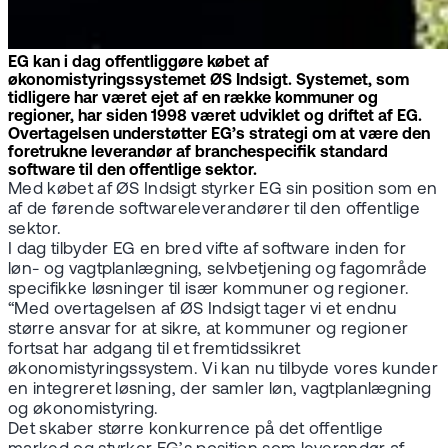
EG kan i dag offentliggøre købet af
økonomistyringssystemet ØS Indsigt. Systemet, som
tidligere har været ejet af en række kommuner og
regioner, har siden 1998 været udviklet og driftet af EG.
Overtagelsen understøtter EG’s strategi om at være den
foretrukne leverandør af branchespecifik standard
software til den offentlige sektor.
Med købet af ØS Indsigt styrker EG sin position som en
af de førende softwareleverandører til den offentlige
sektor.
I dag tilbyder EG en bred vifte af software inden for
løn- og vagtplanlægning, selvbetjening og fagområde
specifikke løsninger til især kommuner og regioner.
“Med overtagelsen af ØS Indsigt tager vi et endnu
større ansvar for at sikre, at kommuner og regioner
fortsat har adgang til et fremtidssikret
økonomistyringssystem. Vi kan nu tilbyde vores kunder
en integreret løsning, der samler løn, vagtplanlægning
og økonomistyring.
Det skaber større konkurrence på det offentlige