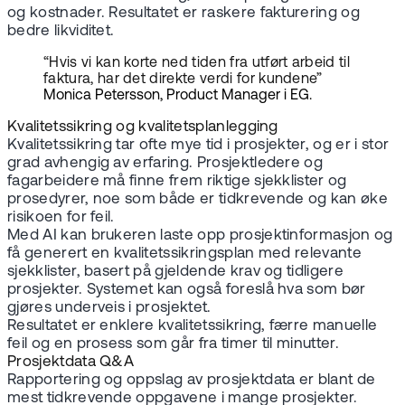
og kostnader. Resultatet er raskere fakturering og
bedre likviditet.
“Hvis vi kan korte ned tiden fra utført arbeid til
faktura, har det direkte verdi for kundene”
Monica Petersson, Product Manager i EG.
Kvalitetssikring og kvalitetsplanlegging
Kvalitetssikring tar ofte mye tid i prosjekter, og er i stor
grad avhengig av erfaring. Prosjektledere og
fagarbeidere må finne frem riktige sjekklister og
prosedyrer, noe som både er tidkrevende og kan øke
risikoen for feil.
Med AI kan brukeren laste opp prosjektinformasjon og
få generert en kvalitetssikringsplan med relevante
sjekklister, basert på gjeldende krav og tidligere
prosjekter. Systemet kan også foreslå hva som bør
gjøres underveis i prosjektet.
Resultatet er enklere kvalitetssikring, færre manuelle
feil og en prosess som går fra timer til minutter.
Prosjektdata Q&A
Rapportering og oppslag av prosjektdata er blant de
mest tidkrevende oppgavene i mange prosjekter.