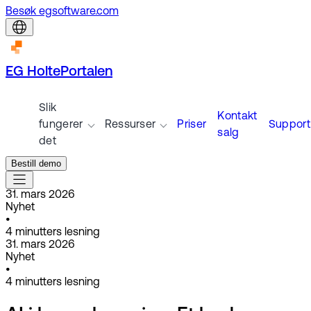
Besøk egsoftware.com
EG HoltePortalen
Slik
Kontakt
fungerer
Ressurser
Priser
Support
salg
det
Bestill demo
31. mars 2026
Nyhet
•
4
minutters lesning
31. mars 2026
Nyhet
•
4
minutters lesning