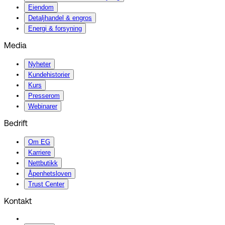
Eiendom
Detaljhandel & engros
Energi & forsyning
Media
Nyheter
Kundehistorier
Kurs
Presserom
Webinarer
Bedrift
Om EG
Karriere
Nettbutikk
Åpenhetsloven
Trust Center
Kontakt