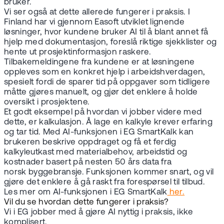
bruker.
Vi ser også at dette allerede fungerer i praksis. I
Finland har vi gjennom Easoft utviklet lignende
løsninger, hvor kundene bruker AI til å blant annet få
hjelp med dokumentasjon, foreslå riktige sjekklister og
hente ut prosjektinformasjon raskere.
Tilbakemeldingene fra kundene er at løsningene
oppleves som en konkret hjelp i arbeidshverdagen,
spesielt fordi de sparer tid på oppgaver som tidligere
måtte gjøres manuelt, og gjør det enklere å holde
oversikt i prosjektene.
Et godt eksempel på hvordan vi jobber videre med
dette, er kalkulasjon. Å lage en kalkyle krever erfaring
og tar tid. Med AI-funksjonen i EG SmartKalk kan
brukeren beskrive oppdraget og få et ferdig
kalkyleutkast med materialbehov, arbeidstid og
kostnader basert på nesten 50 års data fra
norsk byggebransje. Funksjonen kommer snart, og vil
gjøre det enklere å gå raskt fra forespørsel til tilbud.
Les mer om AI-funksjonen i EG SmartKalk
her.
Vil du se hvordan dette fungerer i praksis?
Vi i EG jobber med å gjøre AI nyttig i praksis, ikke
komplisert.