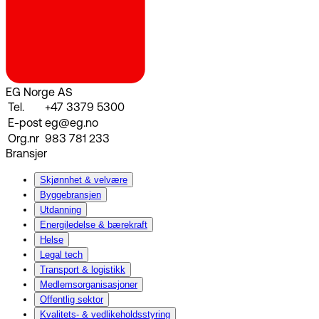
EG Norge AS
Tel.
+47 3379 5300
E-post
eg@eg.no
Org.nr
983 781 233
Bransjer
Skjønnhet & velvære
Byggebransjen
Utdanning
Energiledelse & bærekraft
Helse
Legal tech
Transport & logistikk
Medlemsorganisasjoner
Offentlig sektor
Kvalitets- & vedlikeholdsstyring