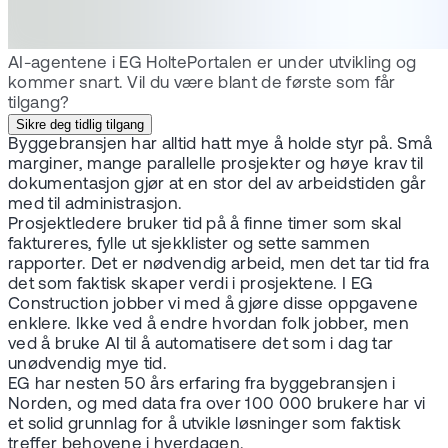
AI-agentene i EG HoltePortalen er under utvikling og
kommer snart. Vil du være blant de første som får
tilgang?
Sikre deg tidlig tilgang
Byggebransjen har alltid hatt mye å holde styr på. Små
marginer, mange parallelle prosjekter og høye krav til
dokumentasjon gjør at en stor del av arbeidstiden går
med til administrasjon.
Prosjektledere bruker tid på å finne timer som skal
faktureres, fylle ut sjekklister og sette sammen
rapporter. Det er nødvendig arbeid, men det tar tid fra
det som faktisk skaper verdi i prosjektene. I EG
Construction jobber vi med å gjøre disse oppgavene
enklere. Ikke ved å endre hvordan folk jobber, men
ved å bruke AI til å automatisere det som i dag tar
unødvendig mye tid.
EG har nesten 50 års erfaring fra byggebransjen i
Norden, og med data fra over 100 000 brukere har vi
et solid grunnlag for å utvikle løsninger som faktisk
treffer behovene i hverdagen.