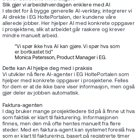
Slik gjør vi arbeidshverdagen enklere med AI
I stedet for å bygge generelle AI-verktøy, integrerer vi
AI direkte i EG HoltePortalen, der kundene våre
allerede jobber. Her hjelper AI med konkrete oppgaver
i prosjektene, slik at arbeidet går raskere og krever
mindre manuelt arbeid.
“Vi spør ikke hva AI kan gjøre. Vi spør hva som
er bortkastet tid”
Monica Petersson, Product Manager i EG.
Dette kan AI hjelpe deg med i praksis
Vi utvikler nå flere AI-agenter i EG HoltePortalen som
hjelper med konkrete oppgaver i prosjektene. Felles
for dem er at de ikke bare viser informasjon, men også
gjør deler av jobben automatisk.
Faktura-agenten
I dag bruker mange prosjektledere tid på å finne ut hva
som faktisk er klart til fakturering. Informasjonen
finnes, men den må ofte hentes manuelt fra flere
steder. Med en faktura-agent kan systemet foreslå hva
som er klart til fakturering, basert på registrerte timer