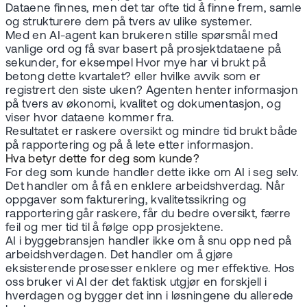
Dataene finnes, men det tar ofte tid å finne frem, samle
og strukturere dem på tvers av ulike systemer.
Med en AI-agent kan brukeren stille spørsmål med
vanlige ord og få svar basert på prosjektdataene på
sekunder, for eksempel Hvor mye har vi brukt på
betong dette kvartalet? eller hvilke avvik som er
registrert den siste uken? Agenten henter informasjon
på tvers av økonomi, kvalitet og dokumentasjon, og
viser hvor dataene kommer fra.
Resultatet er raskere oversikt og mindre tid brukt både
på rapportering og på å lete etter informasjon.
Hva betyr dette for deg som kunde?
For deg som kunde handler dette ikke om AI i seg selv.
Det handler om å få en enklere arbeidshverdag. Når
oppgaver som fakturering, kvalitetssikring og
rapportering går raskere, får du bedre oversikt, færre
feil og mer tid til å følge opp prosjektene.
AI i byggebransjen handler ikke om å snu opp ned på
arbeidshverdagen. Det handler om å gjøre
eksisterende prosesser enklere og mer effektive. Hos
oss bruker vi AI der det faktisk utgjør en forskjell i
hverdagen og bygger det inn i løsningene du allerede