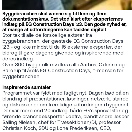
Byggebranchen skal vænne sig til flere og flere
dokumentationskrav. Det stod klart efter eksperternes
indlæg på EG Construction Days '23. Den gode nyhed er,
at mange af udfordringerne kan tackles digitalt.
Stor tak til alle de forskellige aktører fra
byggebranchen, der gæstede EG Construction Days
'23 - og ikke mindst til de 15 eksterne eksperter, der
bidrog til gøre dagene givende og inspirerende med
deres indlæg.
Over 300 byggefolk mødtes i alt i Aarhus, Odense og
Ballerup til årets EG Construction Days, it-messen for
byggebranchen.
Inspirerende samtaler
Programmet var fyldt med fagligt nyt. Dagen bød på en
blanding af præsentationer, løsninger, netværk, stande
og diskussioner om fremtidige udfordringer i byggeriet.
Der var mere end 20 indlæg; både EG's specialister og
førende brancheeksperter udefra, blandt andre Jesper
Salling Nielsen, chef for Træsektionen/DI, professor
Christian Koch, SDU og Lone Frederiksen, CEO,