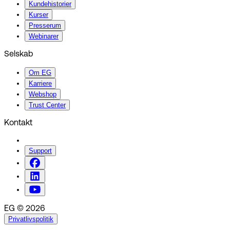
Kundehistorier
Kurser
Presserum
Webinarer
Selskab
Om EG
Karriere
Webshop
Trust Center
Kontakt
Support
EG © 2026
Privatlivspolitik