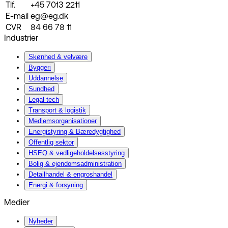
Tlf.
+45 7013 2211
E-mail
eg@eg.dk
CVR
84 66 78 11
Industrier
Skønhed & velvære
Byggeri
Uddannelse
Sundhed
Legal tech
Transport & logistik
Medlemsorganisationer
Energistyring & Bæredygtighed
Offentlig sektor
HSEQ & vedligeholdelsesstyring
Bolig & ejendomsadministration
Detailhandel & engroshandel
Energi & forsyning
Medier
Nyheder