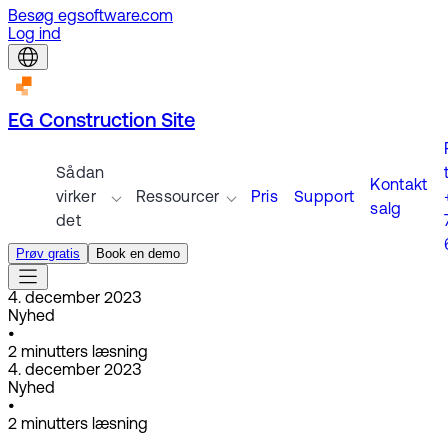
Besøg egsoftware.com
Log ind
EG Construction Site
Sådan
t
Kontakt
virker
Ressourcer
Pris
Support
salg
det
Prøv gratis
Book en demo
4. december 2023
Nyhed
•
2
minutters læsning
4. december 2023
Nyhed
•
2
minutters læsning