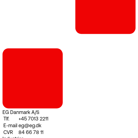
EG Danmark A/S
Tlf.
+45 7013 2211
E-mail
eg@eg.dk
CVR
84 66 78 11