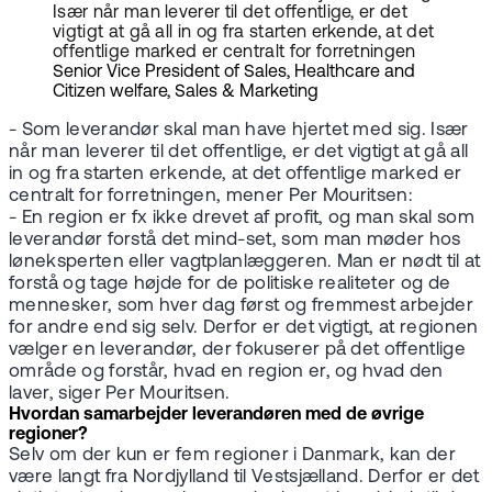
Især når man leverer til det offentlige, er det
vigtigt at gå all in og fra starten erkende, at det
offentlige marked er centralt for forretningen
Senior Vice President of Sales, Healthcare and
Citizen welfare, Sales & Marketing
- Som leverandør skal man have hjertet med sig. Især
når man leverer til det offentlige, er det vigtigt at gå all
in og fra starten erkende, at det offentlige marked er
centralt for forretningen, mener Per Mouritsen:
- En region er fx ikke drevet af profit, og man skal som
leverandør forstå det mind-set, som man møder hos
løneksperten eller vagtplanlæggeren. Man er nødt til at
forstå og tage højde for de politiske realiteter og de
mennesker, som hver dag først og fremmest arbejder
for andre end sig selv. Derfor er det vigtigt, at regionen
vælger en leverandør, der fokuserer på det offentlige
område og forstår, hvad en region er, og hvad den
laver, siger Per Mouritsen.
Hvordan samarbejder leverandøren med de øvrige
regioner?
Selv om der kun er fem regioner i Danmark, kan der
være langt fra Nordjylland til Vestsjælland. Derfor er det