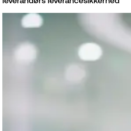
leverandørs leverancesikkerhed