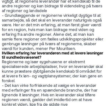
vigtigt, at regionens leverandør har et kendskab til de
andre regioner og kan bidrage til videndeling på tværs
af regioner og landsdele
- Grundlæggende er regionerne virkeligt dygtige til at
samarbejde, så det skal en leverandør naturligvis også
være. Her er det min erfaring, at man først giver værdi
for en region, hvis man kan bidrage med viden og
erfaring fra andre regioner. Alene det, at man kan
samle flere regioner om fælles udviklingsprojekter eller
genbruge løsninger på tværs af regionerne, skaber
værdi for kunden, mener Per Mouritsen.
Hvilken erfaring har leverandøren med at levere løsninger
til sundhedsvæsenet?
Regionerne og især sygehusene er ekstremt
specialiserede arbejdspladser, hvor en leverandør skal
kunne præstere dybtgående kendskab til området for
at levere fx løn- og vagtplansystemer, der kan gøre en
forskel.
- Det kan virke forfriskende at vælge en leverandør
med erfaringer fra en spændende branche, der har
lignende it løsninger. Hvis en leverandør skal tilføre
regionen værdi, gælder det imidlertid om at have
konkret viden, lige fra de sidste nye