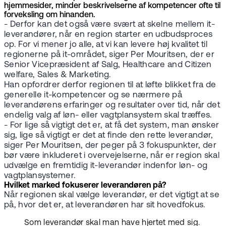
hjemmesider, minder beskrivelserne af kompetencer ofte til
forveksling om hinanden.
- Derfor kan det også være svært at skelne mellem it-
leverandører, når en region starter en udbudsproces
op. For vi mener jo alle, at vi kan levere høj kvalitet til
regionerne på it-området, siger Per Mouritsen, der er
Senior Vicepræsident af Salg, Healthcare and Citizen
welfare, Sales & Marketing.
Han opfordrer derfor regionen til at løfte blikket fra de
generelle it-kompetencer og se nærmere på
leverandørens erfaringer og resultater over tid, når det
endelig valg af løn- eller vagtplansystem skal træffes.
- For lige så vigtigt det er, at få det system, man ønsker
sig, lige så vigtigt er det at finde den rette leverandør,
siger Per Mouritsen, der peger på 3 fokuspunkter, der
bør være inkluderet i overvejelserne, når er region skal
udvælge en fremtidig it-leverandør indenfor løn- og
vagtplansystemer.
Hvilket marked fokuserer leverandøren på?
Når regionen skal vælge leverandør, er det vigtigt at se
på, hvor det er, at leverandøren har sit hovedfokus.
Som leverandør skal man have hjertet med sig.