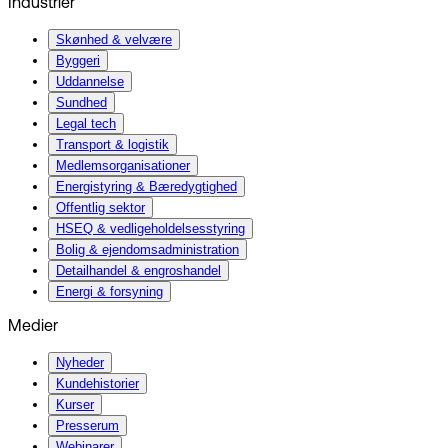
Industrier
Skønhed & velvære
Byggeri
Uddannelse
Sundhed
Legal tech
Transport & logistik
Medlemsorganisationer
Energistyring & Bæredygtighed
Offentlig sektor
HSEQ & vedligeholdelsesstyring
Bolig & ejendomsadministration
Detailhandel & engroshandel
Energi & forsyning
Medier
Nyheder
Kundehistorier
Kurser
Presserum
Webinarer