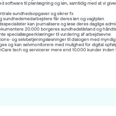
oftware til planlægning og løn, samtidig med at vi giver
centrale sundhedsopgaver og sikrer fx
 og sundhedsmedarbejdere får deres løn og vagtplan
specialister kan journalisere og løse deres daglige admi
 dokumentere 20.000 borgeres sundhedstilstand og håndt
e speciallægeerklæringer til vurdering af arbejdsevne
tions- og selvbetjeningsløsninger til dialogen med mynd
ges og kan selvmonitorere med mulighed for digital opfø
hCare tech og servicerer mere end 10.000 kunder inden 