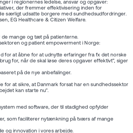
dringer i regionernes ledelse, ansvar og opgaver:
ativer, der fremmer effektivisering inden for
il de særligt udsatte borgere med sundhedsudfordringer.
ersen, EG Healthcare & Citizen Welfare.
for de mange og tæt på patienterne.
rsektoren og patient empowerment i Norge:
or at åbne for at udnytte erfaringer fra fx det norske
g for, når de skal løse deres opgaver effektivt”, siger
 baseret på de nye anbefalinger.
de for at sikre, at Danmark forsat har en sundhedssektor
ejdet kan starte nu".
system med software, der til stadighed opfylder
rder, som faciliterer nytænkning på tværs af mange
de og innovation i vores arbejde.