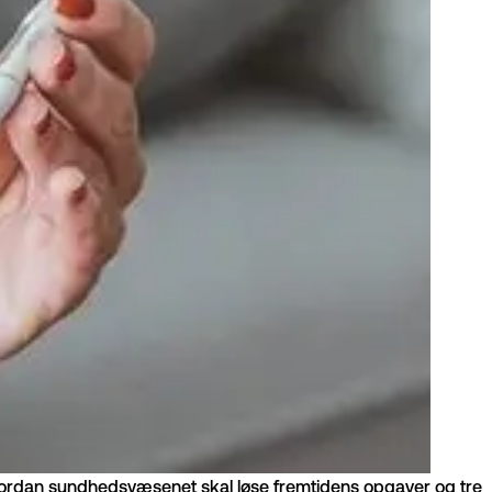
vordan sundhedsvæsenet skal løse fremtidens opgaver og tre