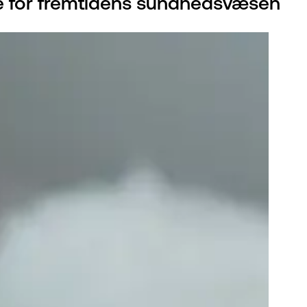
lle for fremtidens sundhedsvæsen