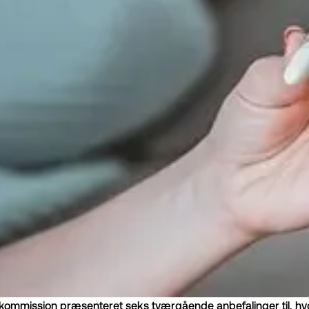
rkommission præsenteret seks tværgående anbefalinger til, h