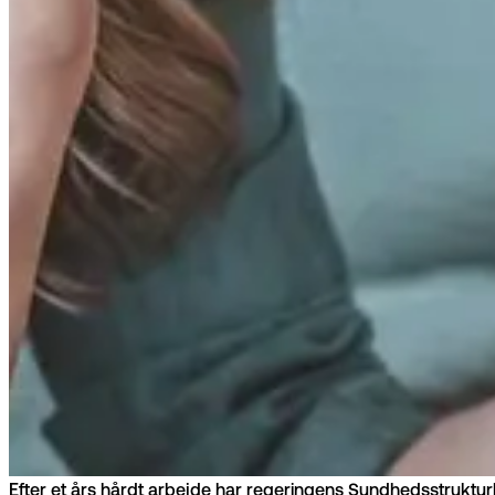
Efter et års hårdt arbejde har regeringens Sundhedsstruktu