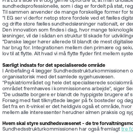
Fra EG’s side vil vi dog gerne opfordre til, at man undl
sundhedsprofessionelle, som i dag er fordelt på stat, re
Til sammen anvender de mange forskellige former for tek
“I EG ser vi derfor netop store fordele ved et fælles dig
og drifte store fælles sundhedsløsninger nationalt, er der 
Den innovation som findes i dag, hvor mange teknologile
løsninger, vil dø i sådan en struktur til skade for udvikl
“Danske læger hører allerede til blandt de mest digitali
har brug for. Integrationen mellem den primære og sekun
lov til at flytte. Alt hvad vi må flytte flyder fint mellem
Særligt indsats for det specialiserede område
I Anbefaling 4 lægger Sundhedsstrukturkommissionen op 
organisatorisk med det samlede sygehusvæsen.
"Psykiatriområdet og hele det specialiserede socialområ
området fremhæves i kommissionens arbejde", siger Senio
"De udsatte borgere er blandt de hyppigste brugere af 
Forsøg med fast tilknyttede læger på fx bosteder og døgnti
Set fra en it-vinkel er det heldigvis også et område, hvo
mellem alle interessenter herudner almen praksis og syg
Hvem skal styre sundhedsvæsenet - de tre forvaltningsmo
Sundhedsstrukturkommissionen har også fremlagt
tre f