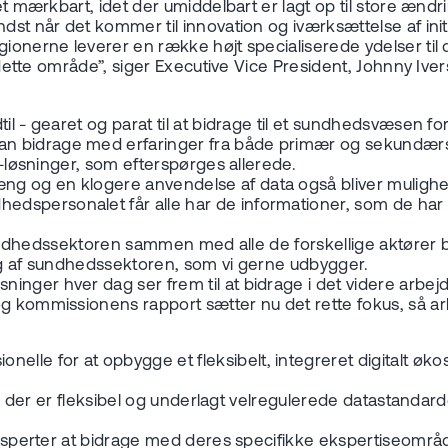
ret mærkbart, idet der umiddelbart er lagt op til store æn
dst når det kommer til innovation og iværksættelse af initi
egionerne leverer en række højt specialiserede ydelser t
på dette område”, siger Executive Vice President, Johnny Iv
til - gearet og parat til at bidrage til et sundhedsvæsen 
an bidrage med erfaringer fra både primær og sekundæ
it-løsninger, som efterspørges allerede.
 og en klogere anvendelse af data også bliver mulighed f
spersonalet får alle har de informationer, som de har bru
af sundhedssektoren sammen med alle de forskellige aktører
ing af sundhedssektoren, som vi gerne udbygger.
inger hver dag ser frem til at bidrage i det videre arbej
g kommissionens rapport sætter nu det rette fokus, så arb
le for at opbygge et fleksibelt, integreret digitalt øko
tur, der er fleksibel og underlagt velregulerede datastanda
 eksperter at bidrage med deres specifikke ekspertiseområ