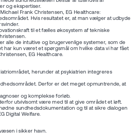
 samlede sundhedsvæsen består af tusindvis af
er og ekspertiser.
t, Michael Frank Christensen, EG Healthcare:
dhedsområdet. Hvis resultatet er, at man vælger at udbyde
rsvinder.
tionskraft til et fælles økosystem af tekniske
 Christensen.
er alle de intuitive og brugervenlige systemer, som de
 har kun været et spørgsmål om hvilke data vi har fået
k Christensen, EG Healthcare.
atriområdet, herunder at psykiatrien integreres
 sundhedsområdet. Derfor er det meget opmuntrende, at
diagnoser og komplekse forløb.
erfor utvivlsomt være med til at give området et løft.
fornødne sundhedsdokumentation og til at sikre dialogen
G Digital Welfare.
væsen i sikker havn.