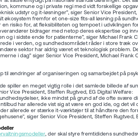
ader at satse entydigt på nationale standardløsninger. Det
gion, kommune og i private regi med vidt forskellige opgav
nisk udstyr og it-løsninger”, siger Senior Vice Presiden
italt økosystem fremfor et one-size fits-all løsning på sun
en risiko for, at fleksibiliteten og tempoet i udviklingen fo
verandører bidrager med netop deres ekspertise og innova
ingen og i sidste ende for patienterne”, siger Michael Frank
serede i verden, og sundhedsområdet råder i store træk ov
dære sektor har aldrig været et teknologisk problem. Det
 systemerne i dag” siger Senior Vice President, Michael Fran
til ændringer af organiseringen og samarbejdet på psyki
de spiller en meget vigtig rolle i det samlede billede af
r Vice President, Steffen Rugtved, EG Digital Welfare:
sundhedsydelser, ikke mindst på grund af de ofte svære 
lbud har allerede vist sig at være en god ide, og det vil d
r der allerede er stærke it-værktøjer til at håndtere den 
ehusene", siger Senior Vice President, Steffen Rugtved, E
deller
orvaltningsmodeller
, der skal styre fremtididens sundheds