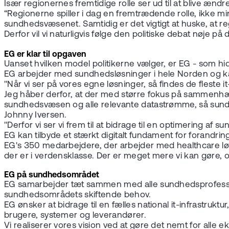
Især regionernes fremtidige rolle ser ud til at blive ænd
“Regionerne spiller i dag en fremtrædende rolle, ikke min
sundhedsvæsenet. Samtidig er det vigtigt at huske, at r
Derfor vil vi naturligvis følge den politiske debat nøje 
EG er klar til opgaven
Uanset hvilken model politikerne vælger, er EG - som hid
EG arbejder med sundhedsløsninger i hele Norden og k
"Når vi ser på vores egne løsninger, så findes de fleste 
Jeg håber derfor, at der med større fokus på sammenhæng
sundhedsvæsen og alle relevante datastrømme, så sundhed
Johnny Iversen.
"Derfor vi ser vi frem til at bidrage til en optimering 
EG kan tilbyde et stærkt digitalt fundament for forandr
EG's 350 medarbejdere, der arbejder med healthcare løsn
der er i verdensklasse. Der er meget mere vi kan gøre, o
EG på sundhedsområdet
EG samarbejder tæt sammen med alle sundhedsprofessionel
sundhedsområdets skiftende behov.
EG ønsker at bidrage til en fælles national it-infrastruk
brugere, systemer og leverandører.
Vi realiserer vores vision ved at gøre det nemt for alle