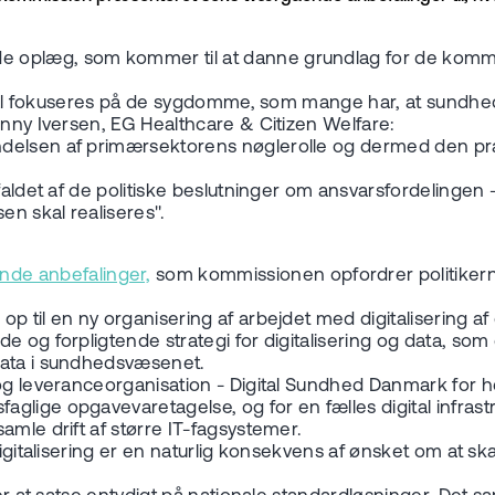
e oplæg, som kommer til at danne grundlag for de komm
d skal fokuseres på de sygdomme, som mange har, at sundh
ohnny Iversen, EG Healthcare & Citizen Welfare:
ndelsen af primærsektorens nøglerolle og dermed den pr
dfaldet af de politiske beslutninger om ansvarsfordelinge
en skal realiseres".
nde anbefalinger,
som kommissionen opfordrer politikerne ti
 til en ny organisering af arbejdet med digitalisering af 
nde og forpligtende strategi for digitalisering og data,
 data i sundhedsvæsenet.
 og leveranceorganisation - Digital Sundhed Danmark for 
glige opgavevaretagelse, og for en fælles digital infras
amle drift af større IT-fagsystemer.
 digitalisering er en naturlig konsekvens af ønsket om at 