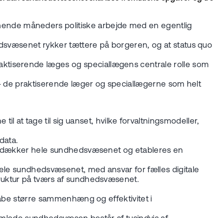
ende måneders politiske arbejde med en egentlig
edsvæsenet rykker tættere på borgeren, og at status quo
aktiserende læges og speciallægens centrale rolle som
n - de praktiserende læger og speciallægerne som helt
l at tage til sig uanset, hvilke forvaltningsmodeller,
data.
 som dækker hele sundhedsvæsenet og etableres en
hele sundhedsvæsenet, med ansvar for fælles digitale
truktur på tværs af sundhedsvæsenet.
skabe større sammenhæng og effektivitet i