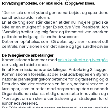
forvaltningsmodeller, der skal sikre, at opgaven løses.
"Der er tale om et yderst gennemarbejdet og spændend
sundhedsstruktur reform.
En af de ting som står klart er, at der nu i højere gra
ikke er en mulighed", siger Executive Vice President, J
"Samtidig hæfter jeg mig først og fremmest ved anerke
patientens indgang til sundhedsvæsenet.
Det er en opfattelse, som EG deler, og vi ser - uanset u
centrale, når visionen om det nære og lige sundhedsvæs
De tværgående anbefalinger
Kommissionen kommer med
seks konkrete og tværgåe
der vælges i sidste ende.
En af kommissionens anbefalinger, Anbefaling 2, lægger op
Kommissionen foreslår, at der skal udarbejdes én styre
national planlægningskompetence for digitalisering og
Desuden skal der etableres en fælles, national service-
løsninger, som er rettet mod borgerne og den sundhedsfa
Organisationen skal samtidig understøtte innovation og s
“Forslaget om en større centralisering af strategien for
sundhedsvæsenet.