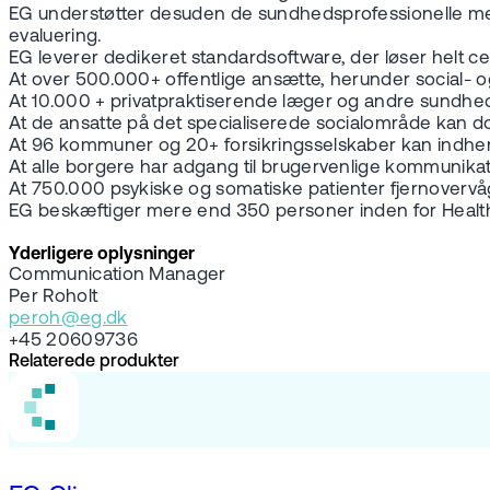
EG understøtter desuden de sundhedsprofessionelle med s
evaluering.
EG leverer dedikeret standardsoftware, der løser helt 
At over 500.000+ offentlige ansætte, herunder social-
At 10.000 + privatpraktiserende læger og andre sundheds
At de ansatte på det specialiserede socialområde kan
At 96 kommuner og 20+ forsikringsselskaber kan indhent
At alle borgere har adgang til brugervenlige kommunika
At 750.000 psykiske og somatiske patienter fjernovervå
EG beskæftiger mere end 350 personer inden for Healt
Yderligere oplysninger
Communication Manager
Per Roholt
peroh@eg.dk
+45 20609736
Relaterede produkter