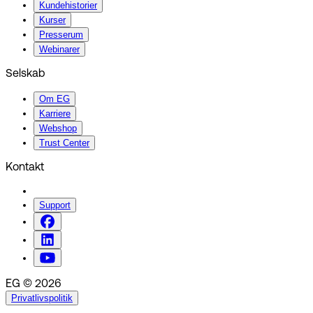
Kundehistorier
Kurser
Presserum
Webinarer
Selskab
Om EG
Karriere
Webshop
Trust Center
Kontakt
Support
EG © 2026
Privatlivspolitik