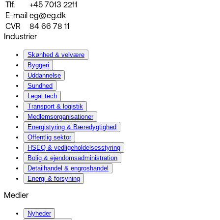
Tlf.
+45 7013 2211
E-mail
eg@eg.dk
CVR
84 66 78 11
Industrier
Skønhed & velvære
Byggeri
Uddannelse
Sundhed
Legal tech
Transport & logistik
Medlemsorganisationer
Energistyring & Bæredygtighed
Offentlig sektor
HSEQ & vedligeholdelsesstyring
Bolig & ejendomsadministration
Detailhandel & engroshandel
Energi & forsyning
Medier
Nyheder