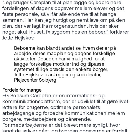
"Jeg bruger Careplan til at planlægge og koordinere
fordelingen af dagens opgaver mellem elever og det
faste personale, så vi får alle enderne til at hænge
sammen. Her kan jeg hurtigt og nemt lave om på den
plan, der var lagt fra morgenstunden, hvis der sker
noget akut i huset, fx sygdom hos en beboer," forklarer
Jette Hejlskov.
Beboerne kan blandt andet se, hvem der er på
arbejde, deres madplan og dagens forskellige
aktiviteter. Desuden har vi mulighed for at
lægge forskellige moduler ind og tilpasse
systemet til lige præcis den enkelte borger.
Jette Hejlskov, planlægger og koordinator,
Plejecenter Solbjerg
Fordele for mange
EG Sensum Careplan er en informations- og
kommunikationsplatform, der er udviklet til at gøre livet
lettere for brugerne, optimere personalets
arbejdsgange og forbedre kommunikationen mellem
borgere, medarbejdere og pårørende.
For medarbejderne er det blevet mere synligt, hvor
langt de selv er nået, og hvordan opgaverne er fordelt