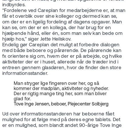
indbyrdes.
"Fordelene ved Careplan for medarbejderne er, at man
får et overblik over sine kolleger og dermed kan se,
om der er en ligelig fordeling af dagens opgaver. Man
kan se, om der er en kollega, der har brug for en
hjælpende hånd, eller én, som man selv kan bede om
hjælp hos," siger Jette Heilskov.
Endelig gør Careplan det muligt at forbedre dialogen
med både beboere og pårørende. De pårørende kan
fx orientere sig om, hvem der er på arbejde, og hvilke
aktiviteter der er i huset, allerede når de træder ind i
entreen gennem glasdøren, hvor de finder den store
informationsstander.
Man stryger lige fingeren over her, og så
kommer der madplan, aktiviteter og nyheder.
Der er rigtig mange ting her, som man bliver
glad for.
Tove Inge Jensen, beboer, Plejecenter Solbjerg
Ud over informationsstanderen har beboerne fået
mulighed for at følge med på deres egne tablets. Det
er en mulighed, som blandt andet 90-årige Tove Inge