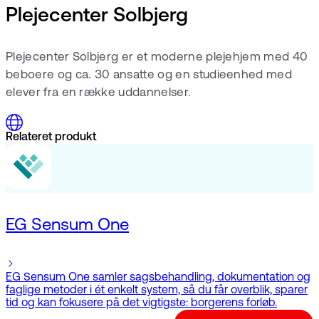
Plejecenter Solbjerg
Plejecenter Solbjerg er et moderne plejehjem med 40
beboere og ca. 30 ansatte og en studieenhed med
elever fra en række uddannelser.
Relateret produkt
EG Sensum One
EG Sensum One samler sagsbehandling, dokumentation og
faglige metoder i ét enkelt system, så du får overblik, sparer
tid og kan fokusere på det vigtigste: borgerens forløb.