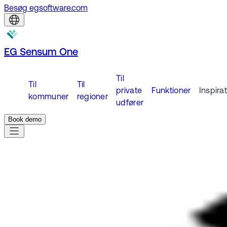
Besøg egsoftware.com
EG Sensum One
Til
Til
Til
private
Funktioner
Inspira
kommuner
regioner
udfører
Book demo