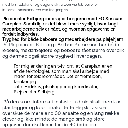
med fx madplaner og dagens aktiviteter via tablets eller
informationsstanderen ved indgangen.
Plejecenter Solbjerg inddrager borgerne med EG Sensum
Careplan. Samtidig er det blevet mere synligt, hvor langt
medarbejderne selv er nået, og hvordan opgaverne er
fordelt indbyrdes.
Tryghed for både beboere og medarbejdere på plejehjem
På Plejecenter Solbjerg i Aarhus Kommune har både
ledelse, medarbejdere og beboere fået større overblik
og dermed også større tryghed i hverdagen.
For mig er der ingen tvivl om, at Careplan er en
af de teknologier, som man skal arbejde med
inden for ældreområdet. Det er fremtiden,
tænker jeg.
Jette Hejlskov, planlægger og koordinator,
Plejecenter Solbjerg
På den store informationstavle i administrationen kan
planlægger og koordinator Jette Hejlskov visuelt
overskue de mere end 30 ansatte og en lang række
elever og ikke mindst de mange små og store
opgaver, der skal løses for de 40 beboere.