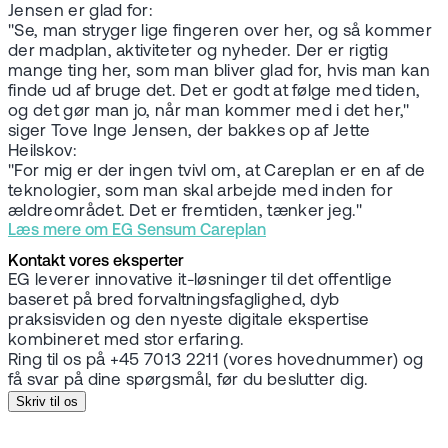
Jensen er glad for:
"Se, man stryger lige fingeren over her, og så kommer
der madplan, aktiviteter og nyheder. Der er rigtig
mange ting her, som man bliver glad for, hvis man kan
finde ud af bruge det. Det er godt at følge med tiden,
og det gør man jo, når man kommer med i det her,"
siger Tove Inge Jensen, der bakkes op af Jette
Heilskov:
"For mig er der ingen tvivl om, at Careplan er en af de
teknologier, som man skal arbejde med inden for
ældreområdet. Det er fremtiden, tænker jeg."
Læs mere om EG Sensum Careplan
Kontakt vores eksperter
EG leverer innovative it-løsninger til det offentlige
baseret på bred forvaltningsfaglighed, dyb
praksisviden og den nyeste digitale ekspertise
kombineret med stor erfaring.
Ring til os på +45 7013 2211 (vores hovednummer) og
få svar på dine spørgsmål, før du beslutter dig.
Skriv til os