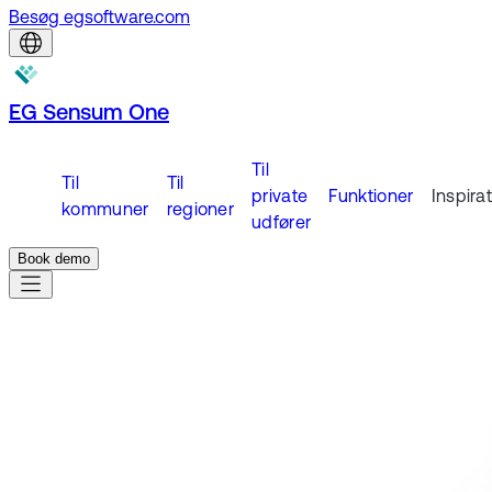
Besøg egsoftware.com
EG Sensum One
Til
Til
Til
private
Funktioner
Inspira
kommuner
regioner
udfører
Book demo