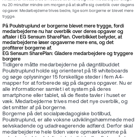
nu 20 minutter mindre om morgen på at skaffe sig overblik over dagens
opgaver. Medarbejderne trives bedre, lige som borgerne er blevet mere
trygge.
På Poulstruplund er borgerne blevet mere trygge, fordi
medarbejderne nu har overblik over deres opgaver og
aftaler i EG Sensum SharePlan. Overblikket betyder, at
medarbejderne løser opgaverne mere ens, og det
profiterer borgerne af.
EG Sensum SharePlan: Gladere medarbejdere og tryggere
borgere
Tidligere måtte medarbejderne på døgntilbuddet
Poulstruplund holde sig orienteret på 18 whiteboards
og søge oplysninger 15 forskellige steder i fem A4-
mapper for at forberede sig på dagens opgaver. Nu er
alle informationer samlet i et system på deres
smartphone eller tablet, så de fleste tavler i huset er
væk. Medarbejderne trives med det nye overblik, og
det smitter af på borgerne.
Borgerne på det socialpædagogiske botilbud,
Poulstruplund, er alle voksne udviklingshæmmede med
selvskadende og udadreagerende adfærd. Derfor skal
medarbejderne hele tiden være opmærksomme på