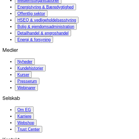
Medlemsorganisationer
Energistyring & Bæredygtighed
Offentlig sektor
HSEQ & vedligeholdelsesstyring
Bolig & ejendomsadministration
Detailhandel & engroshandel
Energi & forsyning
Medier
Nyheder
Kundehistorier
Kurser
Presserum
Webinarer
Selskab
Om EG
Karriere
Webshop
Trust Center