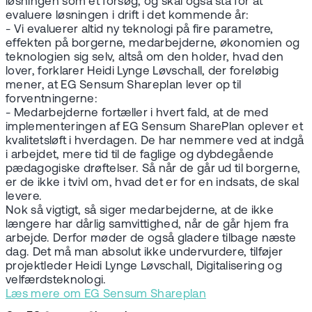
løsningen som et forsøg, og skal også stå for at
evaluere løsningen i drift i det kommende år:
- Vi evaluerer altid ny teknologi på fire parametre,
effekten på borgerne, medarbejderne, økonomien og
teknologien sig selv, altså om den holder, hvad den
lover, forklarer Heidi Lynge Løvschall, der foreløbig
mener, at EG Sensum Shareplan lever op til
forventningerne:
- Medarbejderne fortæller i hvert fald, at de med
implementeringen af EG Sensum SharePlan oplever et
kvalitetsløft i hverdagen. De har nemmere ved at indgå
i arbejdet, mere tid til de faglige og dybdegående
pædagogiske drøftelser. Så når de går ud til borgerne,
er de ikke i tvivl om, hvad det er for en indsats, de skal
levere.
Nok så vigtigt, så siger medarbejderne, at de ikke
længere har dårlig samvittighed, når de går hjem fra
arbejde. Derfor møder de også gladere tilbage næste
dag. Det må man absolut ikke undervurdere, tilføjer
projektleder Heidi Lynge Løvschall, Digitalisering og
velfærdsteknologi.
Læs mere om EG Sensum Shareplan