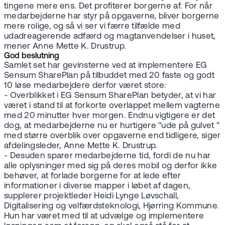
tingene mere ens. Det profiterer borgerne af. For når
medarbejderne har styr på opgaverne, bliver borgerne
mere rolige, og så vi ser vi færre tilfælde med
udadreagerende adfærd og magtanvendelser i huset,
mener Anne Mette K. Drustrup.
God beslutning
Samlet set har gevinsterne ved at implementere EG
Sensum SharePlan på tilbuddet med 20 faste og godt
10 løse medarbejdere derfor været store:
- Overblikket i EG Sensum SharePlan betyder, at vi har
været i stand til at forkorte overlappet mellem vagterne
med 20 minutter hver morgen. Endnu vigtigere er det
dog, at medarbejderne nu er hurtigere "ude på gulvet "
med større overblik over opgaverne end tidligere, siger
afdelingsleder, Anne Mette K. Drustrup.
- Desuden sparer medarbejderne tid, fordi de nu har
alle oplysninger med sig på deres mobil og derfor ikke
behøver, at forlade borgerne for at lede efter
informationer i diverse mapper i løbet af dagen,
supplerer projektleder Heidi Lynge Løvschall,
Digitalisering og velfærdsteknologi, Hjørring Kommune.
Hun har været med til at udvælge og implementere