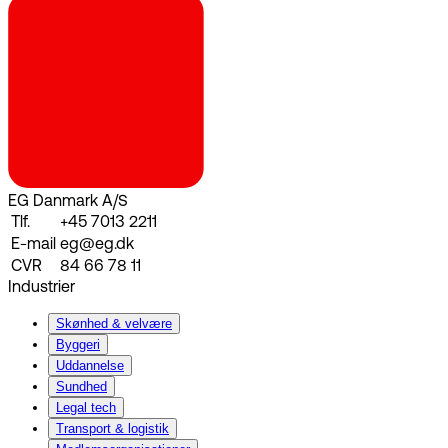
EG Danmark A/S
Tlf.
+45 7013 2211
E-mail
eg@eg.dk
CVR
84 66 78 11
Industrier
Skønhed & velvære
Byggeri
Uddannelse
Sundhed
Legal tech
Transport & logistik