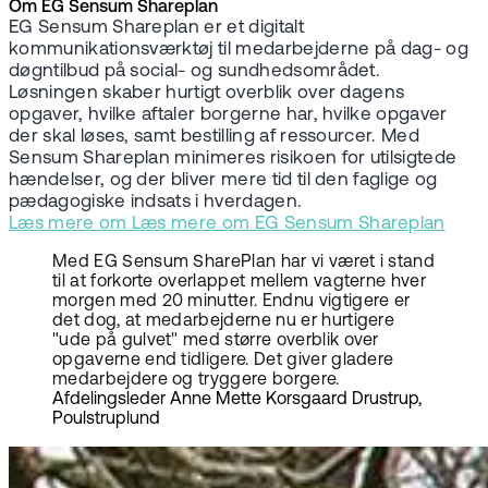
Om EG Sensum Shareplan
EG Sensum Shareplan er et digitalt
kommunikationsværktøj til medarbejderne på dag- og
døgntilbud på social- og sundhedsområdet.
Løsningen skaber hurtigt overblik over dagens
opgaver, hvilke aftaler borgerne har, hvilke opgaver
der skal løses, samt bestilling af ressourcer. Med
Sensum Shareplan minimeres risikoen for utilsigtede
hændelser, og der bliver mere tid til den faglige og
pædagogiske indsats i hverdagen.
Læs mere om Læs mere om EG Sensum Shareplan
Med EG Sensum SharePlan har vi været i stand
til at forkorte overlappet mellem vagterne hver
morgen med 20 minutter. Endnu vigtigere er
det dog, at medarbejderne nu er hurtigere
"ude på gulvet" med større overblik over
opgaverne end tidligere. Det giver gladere
medarbejdere og tryggere borgere.
Afdelingsleder Anne Mette Korsgaard Drustrup,
Poulstruplund