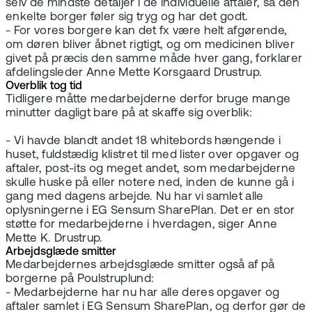
selv de mindste detaljer i de individuelle aftaler, så den
enkelte borger føler sig tryg og har det godt.
- For vores borgere kan det fx være helt afgørende,
om døren bliver åbnet rigtigt, og om medicinen bliver
givet på præcis den samme måde hver gang, forklarer
afdelingsleder Anne Mette Korsgaard Drustrup.
Overblik tog tid
Tidligere måtte medarbejderne derfor bruge mange
minutter dagligt bare på at skaffe sig overblik:
- Vi havde blandt andet 18 whitebords hængende i
huset, fuldstædig klistret til med lister over opgaver og
aftaler, post-its og meget andet, som medarbejderne
skulle huske på eller notere ned, inden de kunne gå i
gang med dagens arbejde. Nu har vi samlet alle
oplysningerne i EG Sensum SharePlan. Det er en stor
støtte for medarbejderne i hverdagen, siger Anne
Mette K. Drustrup.
Arbejdsglæde smitter
Medarbejdernes arbejdsglæde smitter også af på
borgerne på Poulstruplund:
- Medarbejderne har nu har alle deres opgaver og
aftaler samlet i EG Sensum SharePlan, og derfor gør de