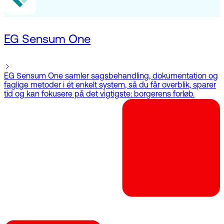
EG Sensum One
EG Sensum One samler sagsbehandling, dokumentation og
faglige metoder i ét enkelt system, så du får overblik, sparer
tid og kan fokusere på det vigtigste: borgerens forløb.