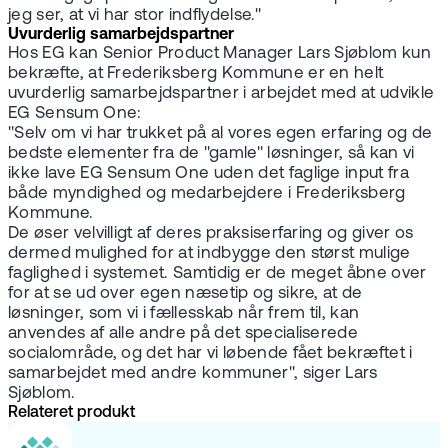
jeg ser, at vi har stor indflydelse."
Uvurderlig samarbejdspartner
Hos EG kan Senior Product Manager Lars Sjøblom kun
bekræfte, at Frederiksberg Kommune er en helt
uvurderlig samarbejdspartner i arbejdet med at udvikle
EG Sensum One:
"Selv om vi har trukket på al vores egen erfaring og de
bedste elementer fra de "gamle" løsninger, så kan vi
ikke lave EG Sensum One uden det faglige input fra
både myndighed og medarbejdere i Frederiksberg
Kommune.
De øser velvilligt af deres praksiserfaring og giver os
dermed mulighed for at indbygge den størst mulige
faglighed i systemet. Samtidig er de meget åbne over
for at se ud over egen næsetip og sikre, at de
løsninger, som vi i fællesskab når frem til, kan
anvendes af alle andre på det specialiserede
socialområde, og det har vi løbende fået bekræftet i
samarbejdet med andre kommuner", siger Lars
Sjøblom.
Relateret produkt