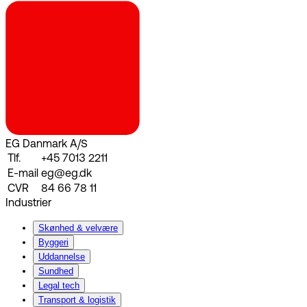
EG Danmark A/S
Tlf.
+45 7013 2211
E-mail
eg@eg.dk
CVR
84 66 78 11
Industrier
Skønhed & velvære
Byggeri
Uddannelse
Sundhed
Legal tech
Transport & logistik