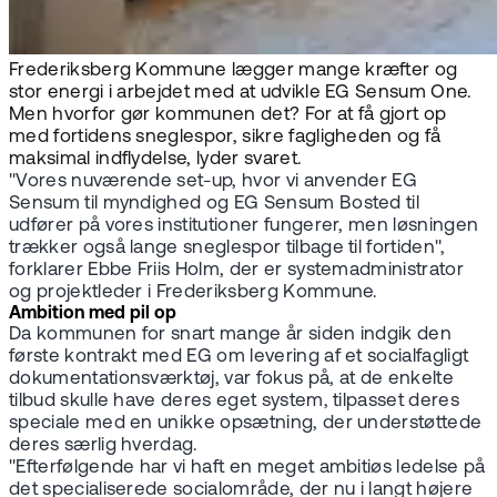
Frederiksberg Kommune lægger mange kræfter og
stor energi i arbejdet med at udvikle EG Sensum One.
Men hvorfor gør kommunen det? For at få gjort op
med fortidens sneglespor, sikre fagligheden og få
maksimal indflydelse, lyder svaret.
"Vores nuværende set-up, hvor vi anvender EG
Sensum til myndighed og EG Sensum Bosted til
udfører på vores institutioner fungerer, men løsningen
trækker også lange sneglespor tilbage til fortiden",
forklarer Ebbe Friis Holm, der er systemadministrator
og projektleder i Frederiksberg Kommune.
Ambition med pil op
Da kommunen for snart mange år siden indgik den
første kontrakt med EG om levering af et socialfagligt
dokumentationsværktøj, var fokus på, at de enkelte
tilbud skulle have deres eget system, tilpasset deres
speciale med en unikke opsætning, der understøttede
deres særlig hverdag.
"Efterfølgende har vi haft en meget ambitiøs ledelse på
det specialiserede socialområde, der nu i langt højere