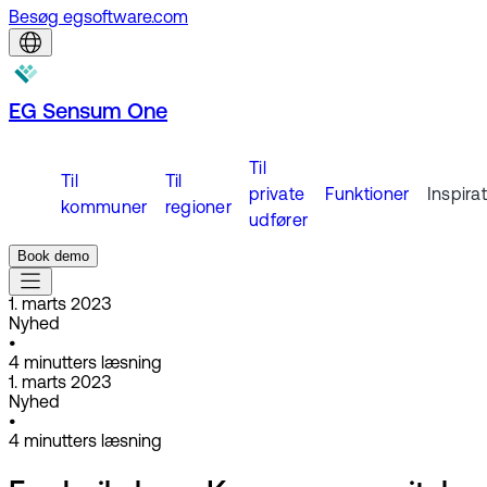
Besøg egsoftware.com
EG Sensum One
Til
Til
Til
private
Funktioner
Inspira
kommuner
regioner
udfører
Book demo
1. marts 2023
Nyhed
•
4
minutters læsning
1. marts 2023
Nyhed
•
4
minutters læsning