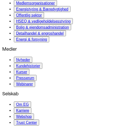
Medlemsorganisationer
Energistyring & Bæredygtighed
Offentlig sektor
HSEQ & vedligeholdelsesstyring
Bolig & ejendomsadministration
Detailhandel & engroshandel
Energi & forsyning
Medier
Nyheder
Kundehistorier
Kurser
Presserum
Webinarer
Selskab
Om EG
Karriere
Webshop
Trust Center