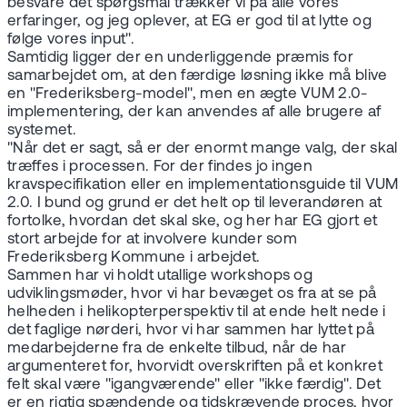
besvare det spørgsmål trækker vi på alle vores
erfaringer, og jeg oplever, at EG er god til at lytte og
følge vores input".
Samtidig ligger der en underliggende præmis for
samarbejdet om, at den færdige løsning ikke må blive
en "Frederiksberg-model", men en ægte VUM 2.0-
implementering, der kan anvendes af alle brugere af
systemet.
"Når det er sagt, så er der enormt mange valg, der skal
træffes i processen. For der findes jo ingen
kravspecifikation eller en implementationsguide til VUM
2.0. I bund og grund er det helt op til leverandøren at
fortolke, hvordan det skal ske, og her har EG gjort et
stort arbejde for at involvere kunder som
Frederiksberg Kommune i arbejdet.
Sammen har vi holdt utallige workshops og
udviklingsmøder, hvor vi har bevæget os fra at se på
helheden i helikopterperspektiv til at ende helt nede i
det faglige nørderi, hvor vi har sammen har lyttet på
medarbejderne fra de enkelte tilbud, når de har
argumenteret for, hvorvidt overskriften på et konkret
felt skal være "igangværende" eller "ikke færdig". Det
er en rigtig spændende og tidskrævende proces, hvor