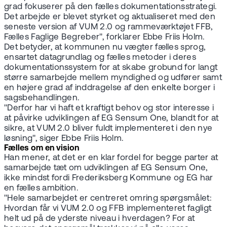
grad fokuserer på den fælles dokumentationsstrategi.
Det arbejde er blevet styrket og aktualiseret med den
seneste version af VUM 2.0 og rammeværktøjet FFB,
Fælles Faglige Begreber", forklarer Ebbe Friis Holm.
Det betyder, at kommunen nu vægter fælles sprog,
ensartet datagrundlag og fælles metoder i deres
dokumentationssystem for at skabe grobund for langt
større samarbejde mellem myndighed og udfører samt
en højere grad af inddragelse af den enkelte borger i
sagsbehandlingen.
"Derfor har vi haft et kraftigt behov og stor interesse i
at påvirke udviklingen af EG Sensum One, blandt for at
sikre, at VUM 2.0 bliver fuldt implementeret i den nye
løsning", siger Ebbe Friis Holm.
Fælles om en vision
Han mener, at det er en klar fordel for begge parter at
samarbejde tæt om udviklingen af EG Sensum One,
ikke mindst fordi Frederiksberg Kommune og EG har
en fælles ambition.
"Hele samarbejdet er centreret omring spørgsmålet:
Hvordan får vi VUM 2.0 og FFB implementeret fagligt
helt ud på de yderste niveau i hverdagen? For at