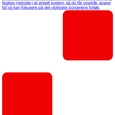
faglige metoder i ét enkelt system, så du får overblik, sparer
tid og kan fokusere på det vigtigste: borgerens forløb.