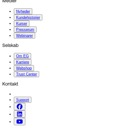
Medier
Nyheder
Kundehistorier
Kurser
Presserum
Webinarer
Selskab
Om EG
Karriere
Webshop
Trust Center
Kontakt
Support