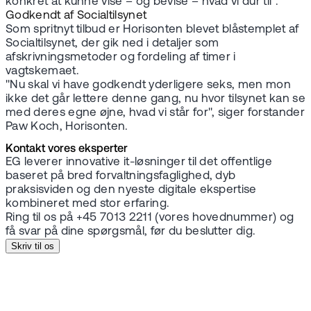
konkret at kunne vise – og bevise – hvad vi dur til".
Godkendt af Socialtilsynet
Som spritnyt tilbud er Horisonten blevet blåstemplet af
Socialtilsynet, der gik ned i detaljer som
afskrivningsmetoder og fordeling af timer i
vagtskemaet.
"Nu skal vi have godkendt yderligere seks, men mon
ikke det går lettere denne gang, nu hvor tilsynet kan se
med deres egne øjne, hvad vi står for", siger forstander
Paw Koch, Horisonten.
Kontakt vores eksperter
EG leverer innovative it-løsninger til det offentlige
baseret på bred forvaltningsfaglighed, dyb
praksisviden og den nyeste digitale ekspertise
kombineret med stor erfaring.
Ring til os på +45 7013 2211 (vores hovednummer) og
få svar på dine spørgsmål, før du beslutter dig.
Skriv til os