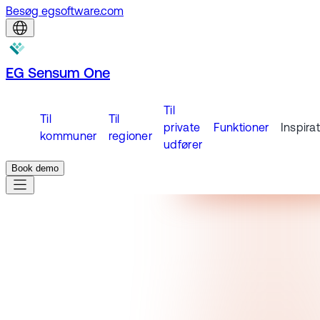
Besøg egsoftware.com
EG Sensum One
Til
Til
Til
private
Funktioner
Inspira
kommuner
regioner
udfører
Book demo