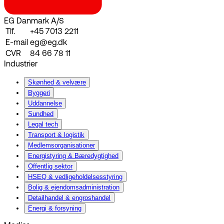
EG Danmark A/S
Tlf.
+45 7013 2211
E-mail
eg@eg.dk
CVR
84 66 78 11
Industrier
Skønhed & velvære
Byggeri
Uddannelse
Sundhed
Legal tech
Transport & logistik
Medlemsorganisationer
Energistyring & Bæredygtighed
Offentlig sektor
HSEQ & vedligeholdelsesstyring
Bolig & ejendomsadministration
Detailhandel & engroshandel
Energi & forsyning