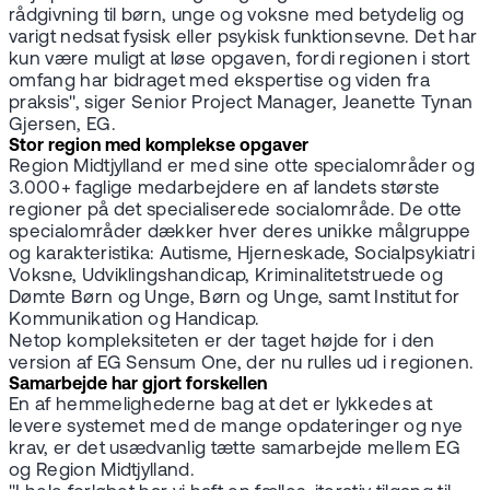
rådgivning til børn, unge og voksne med betydelig og
varigt nedsat fysisk eller psykisk funktionsevne. Det har
kun være muligt at løse opgaven, fordi regionen i stort
omfang har bidraget med ekspertise og viden fra
praksis", siger Senior Project Manager, Jeanette Tynan
Gjersen, EG.
Stor region med komplekse opgaver
Region Midtjylland er med sine otte specialområder og
3.000+ faglige medarbejdere en af landets største
regioner på det specialiserede socialområde. De otte
specialområder dækker hver deres unikke målgruppe
og karakteristika: Autisme, Hjerneskade, Socialpsykiatri
Voksne, Udviklingshandicap, Kriminalitetstruede og
Dømte Børn og Unge, Børn og Unge, samt Institut for
Kommunikation og Handicap.
Netop kompleksiteten er der taget højde for i den
version af EG Sensum One, der nu rulles ud i regionen.
Samarbejde har gjort forskellen
En af hemmelighederne bag at det er lykkedes at
levere systemet med de mange opdateringer og nye
krav, er det usædvanlig tætte samarbejde mellem EG
og Region Midtjylland.