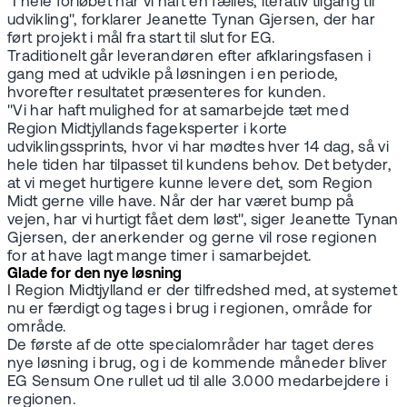
"I hele forløbet har vi haft en fælles, iterativ tilgang til
udvikling", forklarer Jeanette Tynan Gjersen, der har
ført projekt i mål fra start til slut for EG.
Traditionelt går leverandøren efter afklaringsfasen i
gang med at udvikle på løsningen i en periode,
hvorefter resultatet præsenteres for kunden.
"Vi har haft mulighed for at samarbejde tæt med
Region Midtjyllands fageksperter i korte
udviklingssprints, hvor vi har mødtes hver 14 dag, så vi
hele tiden har tilpasset til kundens behov. Det betyder,
at vi meget hurtigere kunne levere det, som Region
Midt gerne ville have. Når der har været bump på
vejen, har vi hurtigt fået dem løst", siger Jeanette Tynan
Gjersen, der anerkender og gerne vil rose regionen
for at have lagt mange timer i samarbejdet.
Glade for den nye løsning
I Region Midtjylland er der tilfredshed med, at systemet
nu er færdigt og tages i brug i regionen, område for
område.
De første af de otte specialområder har taget deres
nye løsning i brug, og i de kommende måneder bliver
EG Sensum One rullet ud til alle 3.000 medarbejdere i
regionen.