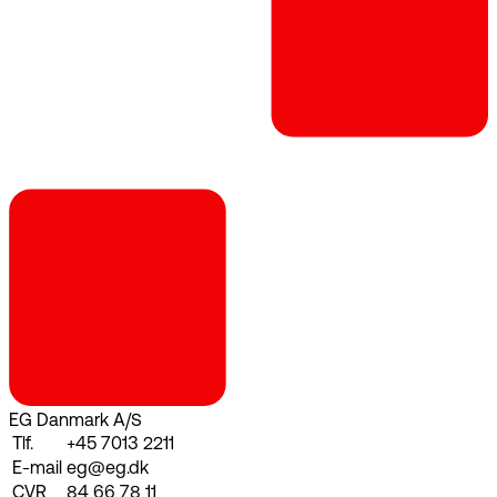
EG Danmark A/S
Tlf.
+45 7013 2211
E-mail
eg@eg.dk
CVR
84 66 78 11