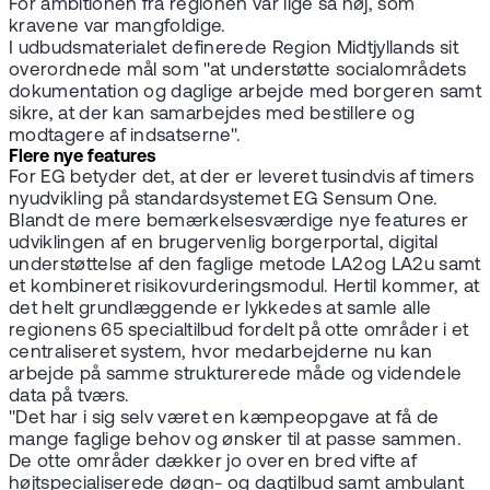
For ambitionen fra regionen var lige så høj, som
kravene var mangfoldige.
I udbudsmaterialet definerede Region Midtjyllands sit
overordnede mål som "at understøtte socialområdets
dokumentation og daglige arbejde med borgeren samt
sikre, at der kan samarbejdes med bestillere og
modtagere af indsatserne".
Flere nye features
For EG betyder det, at der er leveret tusindvis af timers
nyudvikling på standardsystemet EG Sensum One.
Blandt de mere bemærkelsesværdige nye features er
udviklingen af en brugervenlig borgerportal, digital
understøttelse af den faglige metode LA2og LA2u samt
et kombineret risikovurderingsmodul. Hertil kommer, at
det helt grundlæggende er lykkedes at samle alle
regionens 65 specialtilbud fordelt på otte områder i et
centraliseret system, hvor medarbejderne nu kan
arbejde på samme strukturerede måde og videndele
data på tværs.
"Det har i sig selv været en kæmpeopgave at få de
mange faglige behov og ønsker til at passe sammen.
De otte områder dækker jo over en bred vifte af
højtspecialiserede døgn- og dagtilbud samt ambulant