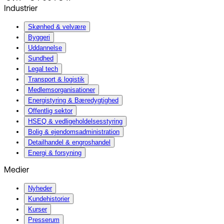
Industrier
Skønhed & velvære
Byggeri
Uddannelse
Sundhed
Legal tech
Transport & logistik
Medlemsorganisationer
Energistyring & Bæredygtighed
Offentlig sektor
HSEQ & vedligeholdelsesstyring
Bolig & ejendomsadministration
Detailhandel & engroshandel
Energi & forsyning
Medier
Nyheder
Kundehistorier
Kurser
Presserum