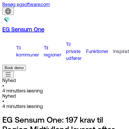
Besøg egsoftware.com
EG Sensum One
Til
Til
Til
private
Funktioner
Inspira
kommuner
regioner
udfører
Book demo
Nyhed
•
4
minutters læsning
Nyhed
•
4
minutters læsning
EG Sensum One: 197 krav til