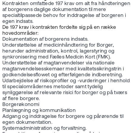
Kontrakten omfattede 197 krav om alt fra håndteringen
af borgerens daglige dokumentation til mere
specialtilpassede behov for inddragelse af borgeren i
egen indsats.
De 197 krav i kontrakten fordelte sig på en række
hovedområder:
Dokumentation af borgerens indsats.
Understøttelse af medicinhåndtering for Borger,
herunder administration, kontrol, lagerstyring og
synkronisering med Fælles Medicin Kort (FMK).
Understøttelse af magtanvendelser via nationale
magtanvendelsesskemaer med kvalitetssikringstrin i
godkendelsesflowet og efterfølgende indberetning.
Udarbejdelse af risikoprofiler og -vurderinger i henhold
til specialområdernes metoder samt tydelig
synliggørelse af relevante risici for borger og på tværs
af flere borgere.
Borgerøkonomi
Planlægning og kommunikation
Adgang og inddragelse for borgere og pårørende til
egen dokumentation.
Systemadministration og forvaltning.