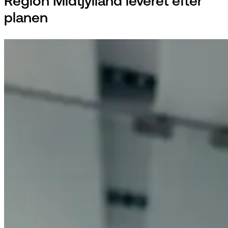
Region Midtjylland leveret efter
planen