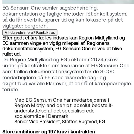
EG Sensum One samler sagsbehandling,
dokumentation og faglige metoder i ét enkelt system,
så du får overblik, sparer tid og kan fokusere på det
vigtigste: borgeren.
Vil du vide mere? Kontakt os
Efter godt et års fælles indsats kan Region Midtjylland og
EG sammen vinge en vigtig milepæl af. Regionens
dokumentationssystem, EG Sensum One er ved at blive
rullet ud.
Da Region Midtjylland og EG i oktober 2024 skrev
under på kontrakten om leverance af EG Sensum One
som fælles dokumentationssystem for de 3.000
medarbejdere på 65 specialiserede dag- og
døgntilbud var alle klar over, at der lå et kæmpearbejde
forude.
Med EG Sensum One har medarbejderne i
Region Midtjylland den p.t. absolut bedste it-
understøttelse af det specialiserede
socialområde i Danmark
Senior Vice President, Steffen Rugtved, EG
Store ambitioner og 197 krav i kontrakten