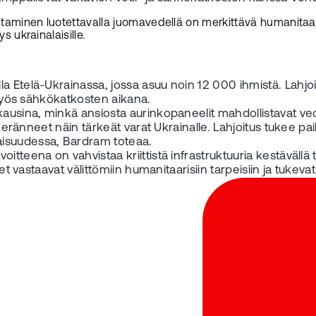
rustaminen luotettavalla juomavedellä on merkittävä humanitaa
s ukrainalaisille.
a Etelä-Ukrainassa, jossa asuu noin 12 000 ihmistä. Lahjoi
a myös sähkökatkosten aikana.
kausina, minkä ansiosta aurinkopaneelit mahdollistavat ve
 keränneet näin tärkeät varat Ukrainalle. Lahjoitus tukee pai
aisuudessa, Bardram toteaa.
tteena on vahvistaa kriittistä infrastruktuuria kestävällä 
eet vastaavat välittömiin humanitaarisiin tarpeisiin ja tukeva