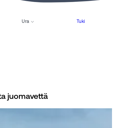
Ura
Tuki
ta juomavettä