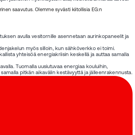
rinen saavutus. Olemme syvästi kiitollisia EG:n
tuksen avulla vesitornille asennetaan aurinkopaneelit ja
denjakelun myös silloin, kun sähköverkko ei toimi.
kallista yhteisöä energiakriisin keskellä ja auttaa samalla
tavalla. Tuomalla uusiutuvaa energiaa kouluihin,
t samalla pitkän aikavälin kestävyyttä ja jälleenrakennusta.