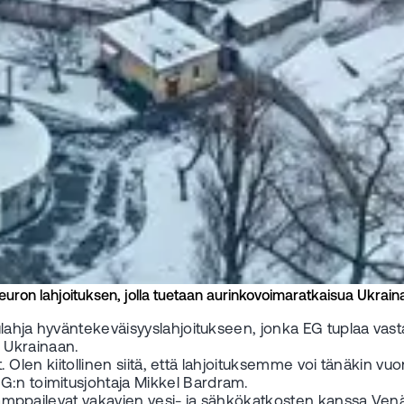
uron lahjoituksen, jolla tuetaan aurinkovoimaratkaisua Ukrainas
ululahja hyväntekeväisyyslahjoitukseen, jonka EG tuplaa va
 Ukrainaan.
ät. Olen kiitollinen siitä, että lahjoituksemme voi tänäkin vu
G:n toimitusjohtaja Mikkel Bardram.
t kamppailevat vakavien vesi- ja sähkökatkosten kanssa Venä