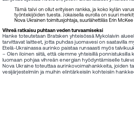
Tämä talvi on ollut erityisen rankka, ja koko kylän va
työntekijöiden tuesta. Jokaisella eurolla on suuri merkity
Nova Ukrainen toimitusjohtaja, suurlähettiläs Erin McKee
Vihreä ratkaisu puhtaan veden turvaamiseksi
Hanke toteutetaan Bratsken yhteisössä Mykolaivin alueell
tarvittavat laitteet, jotta puhdas juomavesi on saatavill
Etelä-Ukrainassa aurinko paistaa runsaasti myös talvikuu
– Olen iloinen siitä, että olemme yhteisillä ponnistuksilla
luomaan pohjaa vihreän energian hyödyntämiselle tulev
Nova Ukraine toteuttaa aurinkovoimahankkeita, joiden tavoi
vesijärjestelmiin ja muihin elintärkeisiin kohteisiin hankk