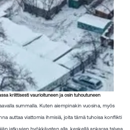
sa kriittisesti vaurioituneen ja osin tuhoutuneen
staavalla summalla. Kuten aiempinakin vuosina, myös
onna auttaa viattomia ihmisiä, joita tämä tuhoisa konflikti
jän jatkuvien hyökkäysten alla, keskellä ankaraa talvea.