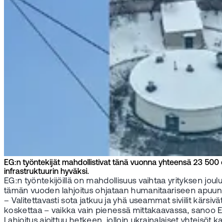
EG:n työntekijät mahdollistivat tänä vuonna yhteensä 23 500 e
infrastruktuurin hyväksi.
EG:n työntekijöillä on mahdollisuus vaihtaa yrityksen jo
tämän vuoden lahjoitus ohjataan humanitaariseen apuun
– Valitettavasti sota jatkuu ja yhä useammat siviilit kärsiv
koskettaa – vaikka vain pienessä mittakaavassa, sanoo E
Lahjoitus ajoittuu hetkeen, jolloin ukrainalaiset yhteisö