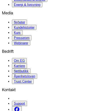
Energi & forsyning
Media
Nyheter
Kundehistorier
Kurs
Presserom
Webinarer
Bedrift
Om EG
Karriere
Nettbutikk
Åpenhetsloven
Trust Center
Kontakt
Support