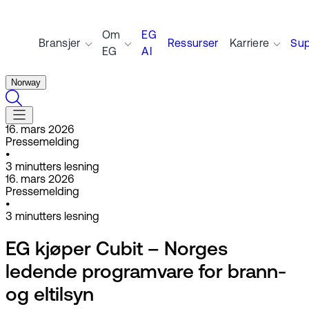
Om
EG
Bransjer
Ressurser
Karriere
Sup
EG
AI
Norway
16. mars 2026
Pressemelding
•
3
minutters lesning
16. mars 2026
Pressemelding
•
3
minutters lesning
EG kjøper Cubit – Norges
ledende programvare for brann-
og eltilsyn