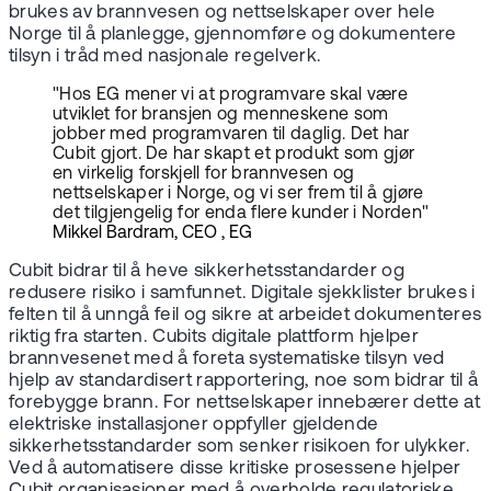
brukes av brannvesen og nettselskaper over hele
Norge til å planlegge, gjennomføre og dokumentere
tilsyn i tråd med nasjonale regelverk.
"Hos EG mener vi at programvare skal være
utviklet for bransjen og menneskene som
jobber med programvaren til daglig. Det har
Cubit gjort. De har skapt et produkt som gjør
en virkelig forskjell for brannvesen og
nettselskaper i Norge, og vi ser frem til å gjøre
det tilgjengelig for enda flere kunder i Norden"
Mikkel Bardram, CEO , EG
Cubit bidrar til å heve sikkerhetsstandarder og
redusere risiko i samfunnet. Digitale sjekklister brukes i
felten til å unngå feil og sikre at arbeidet dokumenteres
riktig fra starten. Cubits digitale plattform hjelper
brannvesenet med å foreta systematiske tilsyn ved
hjelp av standardisert rapportering, noe som bidrar til å
forebygge brann. For nettselskaper innebærer dette at
elektriske installasjoner oppfyller gjeldende
sikkerhetsstandarder som senker risikoen for ulykker.
Ved å automatisere disse kritiske prosessene hjelper
Cubit organisasjoner med å overholde regulatoriske