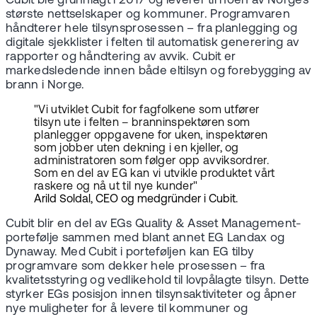
Cubit ble grunnlagt i 2017 og leverer til noen av Norges
største nettselskaper og kommuner. Programvaren
håndterer hele tilsynsprosessen – fra planlegging og
digitale sjekklister i felten til automatisk generering av
rapporter og håndtering av avvik. Cubit er
markedsledende innen både eltilsyn og forebygging av
brann i Norge.
"Vi utviklet Cubit for fagfolkene som utfører
tilsyn ute i felten – branninspektøren som
planlegger oppgavene for uken, inspektøren
som jobber uten dekning i en kjeller, og
administratoren som følger opp avviksordrer.
Som en del av EG kan vi utvikle produktet vårt
raskere og nå ut til nye kunder"
Arild Soldal, CEO og medgründer i Cubit.
Cubit blir en del av EGs Quality & Asset Management-
portefølje sammen med blant annet EG Landax og
Dynaway. Med Cubit i porteføljen kan EG tilby
programvare som dekker hele prosessen – fra
kvalitetsstyring og vedlikehold til lovpålagte tilsyn. Dette
styrker EGs posisjon innen tilsynsaktiviteter og åpner
nye muligheter for å levere til kommuner og