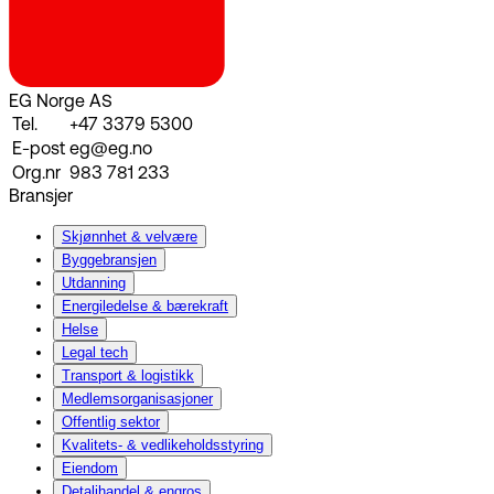
EG Norge AS
Tel.
+47 3379 5300
E-post
eg@eg.no
Org.nr
983 781 233
Bransjer
Skjønnhet & velvære
Byggebransjen
Utdanning
Energiledelse & bærekraft
Helse
Legal tech
Transport & logistikk
Medlemsorganisasjoner
Offentlig sektor
Kvalitets- & vedlikeholdsstyring
Eiendom
Detaljhandel & engros