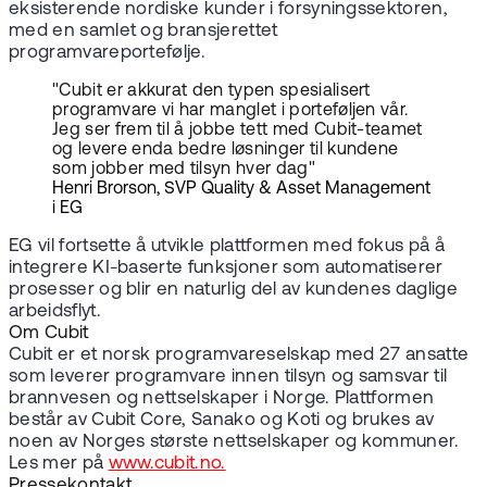
eksisterende nordiske kunder i forsyningssektoren,
med en samlet og bransjerettet
programvareportefølje.
"Cubit er akkurat den typen spesialisert
programvare vi har manglet i porteføljen vår.
Jeg ser frem til å jobbe tett med Cubit-teamet
og levere enda bedre løsninger til kundene
som jobber med tilsyn hver dag"
Henri Brorson, SVP Quality & Asset Management
i EG
EG vil fortsette å utvikle plattformen med fokus på å
integrere KI-baserte funksjoner som automatiserer
prosesser og blir en naturlig del av kundenes daglige
arbeidsflyt.
Om Cubit
Cubit er et norsk programvareselskap med 27 ansatte
som leverer programvare innen tilsyn og samsvar til
brannvesen og nettselskaper i Norge. Plattformen
består av Cubit Core, Sanako og Koti og brukes av
noen av Norges største nettselskaper og kommuner.
Les mer på
www.cubit.no.
Pressekontakt