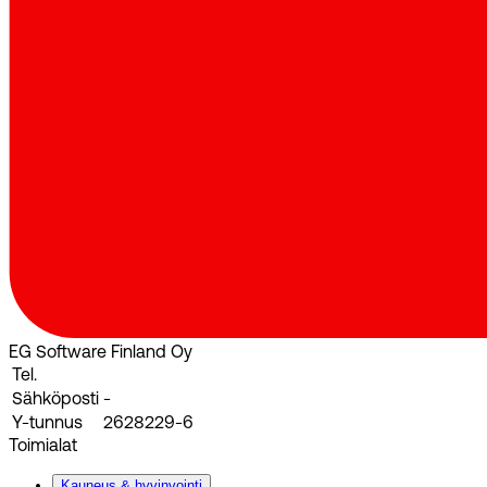
EG Software Finland Oy
Tel.
Sähköposti
-
Y-tunnus
2628229-6
Toimialat
Kauneus & hyvinvointi