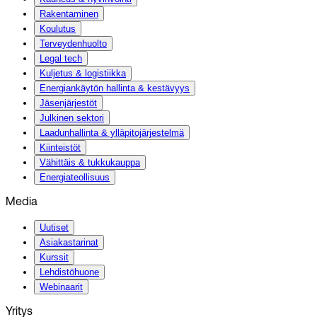
Rakentaminen
Koulutus
Terveydenhuolto
Legal tech
Kuljetus & logistiikka
Energiankäytön hallinta & kestävyys
Jäsenjärjestöt
Julkinen sektori
Laadunhallinta & ylläpitojärjestelmä
Kiinteistöt
Vähittäis & tukkukauppa
Energiateollisuus
Media
Uutiset
Asiakastarinat
Kurssit
Lehdistöhuone
Webinaarit
Yritys