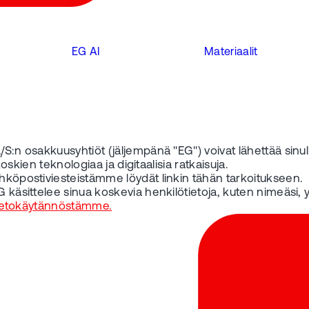
EG AI
Materiaalit
S:n osakkuusyhtiöt (jäljempänä "EG") voivat lähettää sinulle
koskien teknologiaa ja digitaalisia ratkaisuja.
ähköpostiviesteistämme löydät linkin tähän tarkoitukseen.
 käsittelee sinua koskevia henkilötietoja, kuten nimeäsi, yr
ietokäytännöstämme.