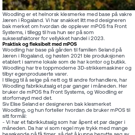
Woodling er et helnorsk klesmerke med base på vakre
Jæren i Rogaland. Vi har snakket litt med designeren
bak merket om hvordan de opplever mPOS fra Front
Systems, i tillegg til hva hun ser på som
suksessfaktorer for vellykket handel i 2023.
Praktisk og fleksibelt med mPOS
Woodling har base på gården til familien Seland på
Jæren i Rogaland, og høsten 2021 ble produksjonen
etablert i samme lokale som de har kontor og butikk.
Woodling har tre toppmoderne 3D-strikkemaskiner og
tilbyr egenproduserte varer.
I tillegg til å selge på nett og til andre forhandlere, har
Woodling fabrikkutsalg et par ganger i måneden. Her
bruker de mPOS fra Front Systems, og Woodling er
storfornøyd med det.
Siv Elise Seland er designeren bak klesmerket
Woodling, og hun forteller hvordan de bruker mPOS til
sitt formål:
- Vi har et fabrikkutsalg som har åpent et par dager i
måneden. Da har vi som regel mye trykk med mange
besøkende på få timer, så det å kunne benytte seg av