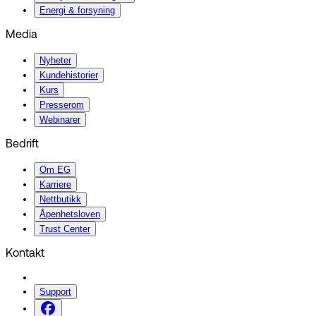
Energi & forsyning
Media
Nyheter
Kundehistorier
Kurs
Presserom
Webinarer
Bedrift
Om EG
Karriere
Nettbutikk
Åpenhetsloven
Trust Center
Kontakt
Support