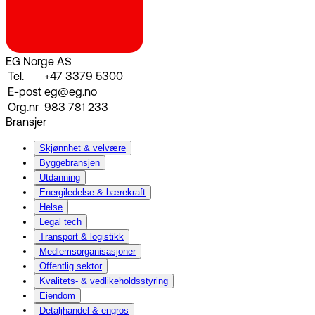
EG Norge AS
Tel.
+47 3379 5300
E-post
eg@eg.no
Org.nr
983 781 233
Bransjer
Skjønnhet & velvære
Byggebransjen
Utdanning
Energiledelse & bærekraft
Helse
Legal tech
Transport & logistikk
Medlemsorganisasjoner
Offentlig sektor
Kvalitets- & vedlikeholdsstyring
Eiendom
Detaljhandel & engros