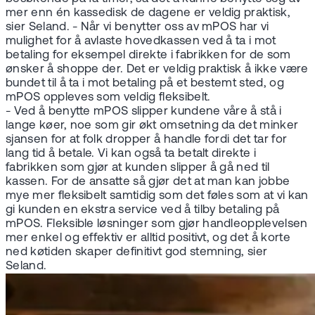
mer enn én kassedisk de dagene er veldig praktisk,
sier Seland. - Når vi benytter oss av mPOS har vi
mulighet for å avlaste hovedkassen ved å ta i mot
betaling for eksempel direkte i fabrikken for de som
ønsker å shoppe der. Det er veldig praktisk å ikke være
bundet til å ta i mot betaling på et bestemt sted, og
mPOS oppleves som veldig fleksibelt.
- Ved å benytte mPOS slipper kundene våre å stå i
lange køer, noe som gir økt omsetning da det minker
sjansen for at folk dropper å handle fordi det tar for
lang tid å betale. Vi kan også ta betalt direkte i
fabrikken som gjør at kunden slipper å gå ned til
kassen. For de ansatte så gjør det at man kan jobbe
mye mer fleksibelt samtidig som det føles som at vi kan
gi kunden en ekstra service ved å tilby betaling på
mPOS. Fleksible løsninger som gjør handleopplevelsen
mer enkel og effektiv er alltid positivt, og det å korte
ned køtiden skaper definitivt god stemning, sier
Seland.