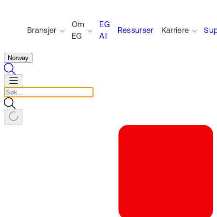
Om
EG
Bransjer
Ressurser
Karriere
Sup
EG
AI
Norway