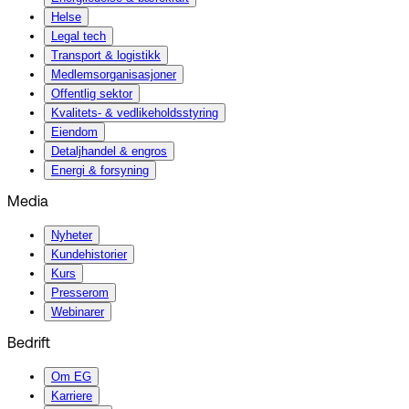
Helse
Legal tech
Transport & logistikk
Medlemsorganisasjoner
Offentlig sektor
Kvalitets- & vedlikeholdsstyring
Eiendom
Detaljhandel & engros
Energi & forsyning
Media
Nyheter
Kundehistorier
Kurs
Presserom
Webinarer
Bedrift
Om EG
Karriere