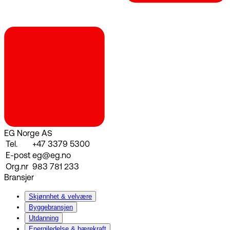
EG Norge AS
Tel.
+47 3379 5300
E-post
eg@eg.no
Org.nr
983 781 233
Bransjer
Skjønnhet & velvære
Byggebransjen
Utdanning
Energiledelse & bærekraft