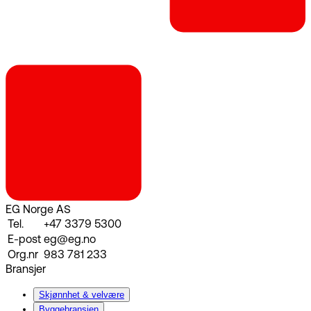
EG Norge AS
Tel.
+47 3379 5300
E-post
eg@eg.no
Org.nr
983 781 233
Bransjer
Skjønnhet & velvære
Byggebransjen