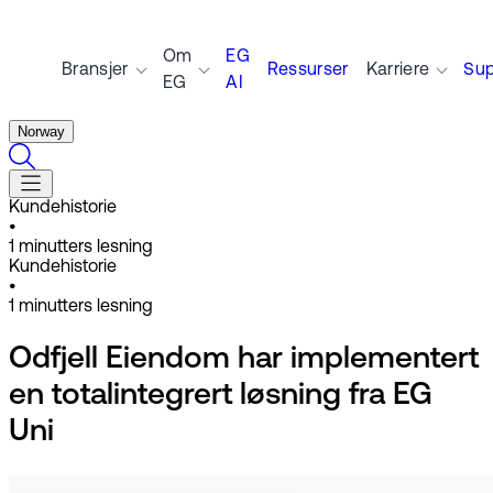
Om
EG
Bransjer
Ressurser
Karriere
Sup
EG
AI
Norway
Kundehistorie
•
1
minutters lesning
Kundehistorie
•
1
minutters lesning
Odfjell Eiendom har implementert
en totalintegrert løsning fra EG
Uni