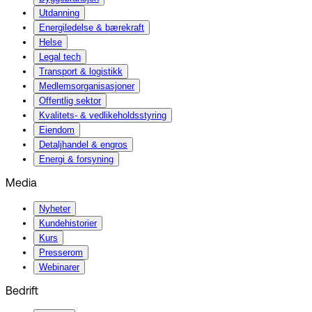
Utdanning
Energiledelse & bærekraft
Helse
Legal tech
Transport & logistikk
Medlemsorganisasjoner
Offentlig sektor
Kvalitets- & vedlikeholdsstyring
Eiendom
Detaljhandel & engros
Energi & forsyning
Media
Nyheter
Kundehistorier
Kurs
Presserom
Webinarer
Bedrift