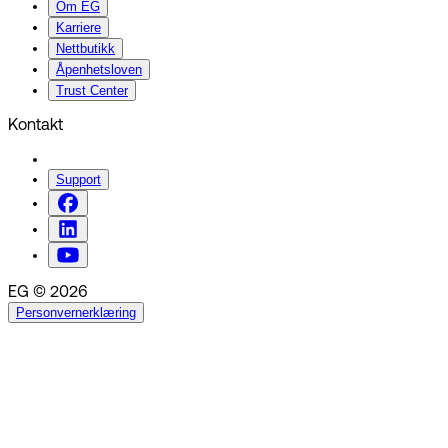
Om EG
Karriere
Nettbutikk
Åpenhetsloven
Trust Center
Kontakt
Support
EG © 2026
Personvernerklæring