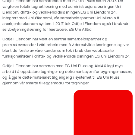
Odfjell Eiendom har samarbeidet med EG Uni Pluss siden 2007. De
valgte en totalintegrert løsning med administrasjonsløsningen Uni
Eiendom, drifts- og vedlikeholdsløsningen EG Uni Eiendom 24,
integrert med Uni Økonomi, vår samarbeidspartner Uni Micro sitt
anerkjente økonomisystem. I 2017 tok Odfjell Eiendom også i bruk vår
selvbetjeningsløsning for leietakere, EG Uni Alltid.
Odfjell Eiendom har vært en sentral samarbeidspartner og
premissleverandør i vårt arbeid med å videreutvikle løsningene, og var
blant de første av våre kunder som tok i bruk den webbaserte
funksjonaliteten i drifts- og vedlikeholdsløsningen EG Uni Eiendom 24.
Odfjell Eiendom har sammen med EG Uni Pluss og AMAX lagt mye
arbeid i å oppdatere tegninger og dokumentasjon for bygningsmassen,
og å gjøre dette materialet tilgjengelig i systemet til EG Uni Pluss
gjennom vår smarte tilleggsmodul for tegninger.