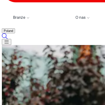
Branże
O nas
Poland