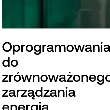
Oprogramowani
do
zrównoważoneg
zarządzania
energią