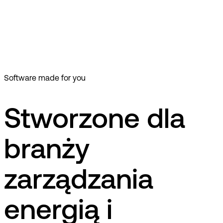
Få fuld kontrol over energiforbrug, emissioner og
klimaeffektivitet – på tværs af bygninger, systemer og
teams. Med kraftfuld analyse og pålidelige data lige ved
hånden kan du træffe smartere beslutninger, reducere risici
og accelerere dine bæredygtighedsmål. For de bygninger,
der fører vejen i morgen, er bygget på beslutninger, der
træffes i dag.
Software made for you
Stworzone dla
branży
zarządzania
energią i