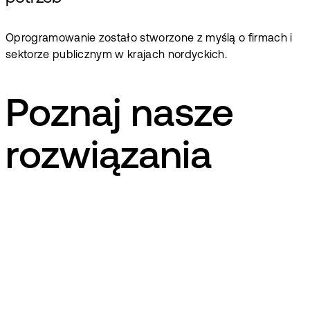
Oprogramowanie zostało stworzone z myślą o firmach i
sektorze publicznym w krajach nordyckich.
Poznaj nasze
rozwiązania
dk
en
fi
+2
EG EnergyManager