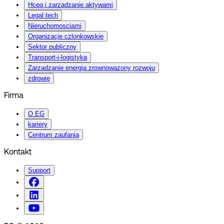
Hceq i zarzadzanie aktywami
Legal tech
Nieruchomosciami
Organizacje czlonkowskie
Sektor publiczny
Transport-i-logistyka
Zarzadzanie energia zrownowazony rozwoju
zdrowie
Firma
O EG
kariery
Centrum zaufania
Kontakt
Support