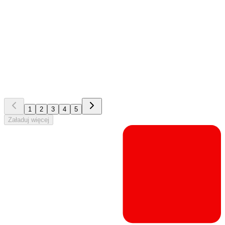
EG Xellent
Energia i zaopatrzenie
EG Xellent er et kraftfuldt, modulært forretningssystem
tilpasset nordiske energi-, affalds- og
vandforsyningsselskaber. Bygget på Microsoft Dynamics
365 for at støtte hele virksomheden.
EG Xellent er et kraftfuldt, modulært forretningssystem
tilpasset nordiske energi-, affalds- og
vandforsyningsselskaber. Bygget på Microsoft Dynamics
365 for at støtte hele virksomheden.
1
2
3
4
5
Załaduj więcej