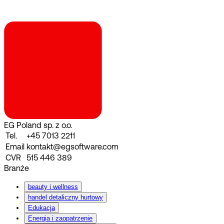
EG Poland sp. z o.o.
Tel.
+45 7013 2211
Email
kontakt@egsoftware.com
CVR
515 446 389
Branże
beauty i wellness
handel detaliczny hurtowy
Edukacja
Energia i zaopatrzenie