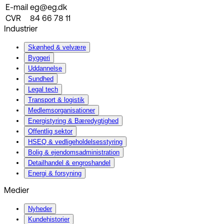
E-mail
eg@eg.dk
CVR
84 66 78 11
Industrier
Skønhed & velvære
Byggeri
Uddannelse
Sundhed
Legal tech
Transport & logistik
Medlemsorganisationer
Energistyring & Bæredygtighed
Offentlig sektor
HSEQ & vedligeholdelsesstyring
Bolig & ejendomsadministration
Detailhandel & engroshandel
Energi & forsyning
Medier
Nyheder
Kundehistorier