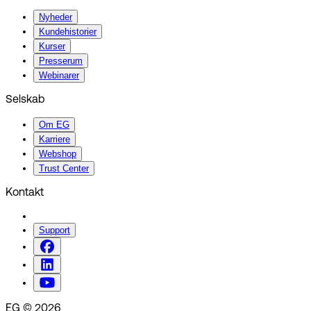
Nyheder
Kundehistorier
Kurser
Presserum
Webinarer
Selskab
Om EG
Karriere
Webshop
Trust Center
Kontakt
Support
EG © 2026