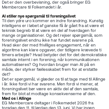
Det er den overbevisning, der også bringer EG
Membercare til Folkemødet i år.
AI stiller nye spørgsmål til foreningslivet
Til den ydre uro kommer en indre forandring. Kunstig
intelligens er i løbet af ganske få år gået fra at være et
teknisk begreb til at være en del af hverdagen for
mange organisationer. Og det rejser spørgsmål, som
foreningslivet endnu ikke har fundet svarene på.
Hvad sker der med frivilliges engagement, når en
algoritme kan klare opgaver, der tidligere krævede ti
timers arbejde? Hvad betyder det for det demokratiske
samtale internt i en forening, når kommunikationen
automatiseres? Og hvordan bruger man AI på en
måde, der styrker fællesskabet frem for at erstatte
det?
Det er spørgsmål, vi glæder os til at tage med til Allinge
i år. Ikke fordi vi har svarene. Men fordi vi mener, at
foreningslivet bør være en aktiv del af den samtale,
frem for blot at modtage konsekvenserne af den.
Mød os i Allinge
EG Membercare deltager i Folkemødet 2026 fra
torsdag den 11. til lørdag den 13. juni. Vi har ingen