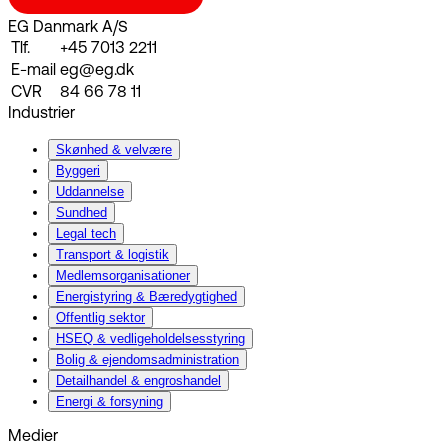
EG Danmark A/S
Tlf.
+45 7013 2211
E-mail
eg@eg.dk
CVR
84 66 78 11
Industrier
Skønhed & velvære
Byggeri
Uddannelse
Sundhed
Legal tech
Transport & logistik
Medlemsorganisationer
Energistyring & Bæredygtighed
Offentlig sektor
HSEQ & vedligeholdelsesstyring
Bolig & ejendomsadministration
Detailhandel & engroshandel
Energi & forsyning
Medier