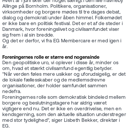
Hvert år i juni sker der noget særligt i den lille havneby
Allinge på Bornholm. Politikere, organisationer,
virksomheder og borgere mødes til tre dages debat,
dialog og demokrati under åben himmel. Folkemødet
er ikke bare en politisk festival. Det er et af de steder i
Danmark, hvor foreningslivet og civilsamfundet viser
sig frem i al sin bredde.
Og det er derfor, vi fra EG Membercare er med igen i
år.
Foreningernes rolle er større end nogensinde
Den geopolitiske uro, vi oplever i disse år, minder os
om, hvad et stærkt civilsamfund egentlig betyder.
"Når verden føles mere usikker og uforudsigelig, er det
de lokale fællesskaber og de medlemsdrevne
organisationer, der holder samfundet sammen
nedefra.
Foreningernes rolle som demokratisk bindeled mellem
borgere og beslutningstagere har aldrig været
vigtigere end nu. Det er ikke en overdrivelse, men en
kendsgerning, som den aktuelle situation understreger
med stor tydelighed", siger Lisbeth Bekker, direktør i
EG.