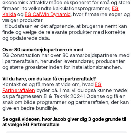
økonomisk attraktiv måde eksponeret for små og store
firmaer i to velkendte kalkulationsprogrammer,
EG
Kalkia
og
EG CalWin Dynamic
, hvor firmaerne søger og
vælger produkter.
I tilbudsfasen er det afgørende, at brugerne nemt kan
finde og vælge de relevante produkter med korrekte
og opdaterede data.
Over 80 samarbejdspartnere er med
EG Construction har over 80 samarbejdspartnere med
i partneraftalen, herunder leverandører, producenter
og større grossister inden for installationsbranchen.
Vil du høre, om du kan få en partneraftale?
Kontakt os og få mere at vide om, hvad
EG
Partneraftalen
byder på. I maj vil du også kunne møde
os på fagmessen El & Teknik 2024 i Odense og få en
snak om både programmer og partneraftalen, der kan
give en bedre bundlinje.
Se også videoen, hvor Jacob giver dig 3 gode grunde til
at vælge EG Partneraftale