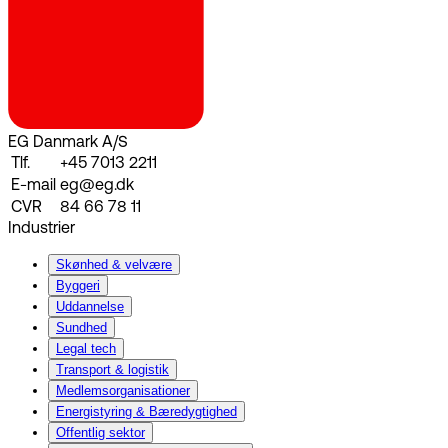
EG Danmark A/S
Tlf.
+45 7013 2211
E-mail
eg@eg.dk
CVR
84 66 78 11
Industrier
Skønhed & velvære
Byggeri
Uddannelse
Sundhed
Legal tech
Transport & logistik
Medlemsorganisationer
Energistyring & Bæredygtighed
Offentlig sektor