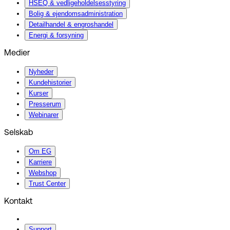
HSEQ & vedligeholdelsesstyring
Bolig & ejendomsadministration
Detailhandel & engroshandel
Energi & forsyning
Medier
Nyheder
Kundehistorier
Kurser
Presserum
Webinarer
Selskab
Om EG
Karriere
Webshop
Trust Center
Kontakt
Support