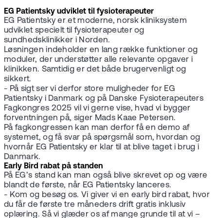
EG Patientsky udviklet til fysioterapeuter
EG Patientsky er et moderne, norsk kliniksystem
udviklet specielt til fysioterapeuter og
sundhedsklinikker i Norden.
Løsningen indeholder en lang række funktioner og
moduler, der understøtter alle relevante opgaver i
klinikken. Samtidig er det både brugervenligt og
sikkert.
- På sigt ser vi derfor store muligheder for EG
Patientsky i Danmark og på Danske Fysioterapeuters
Fagkongres 2025 vil vi gerne vise, hvad vi bygger
forventningen på, siger Mads Kaae Petersen.
På fagkongressen kan man derfor få en demo af
systemet, og få svar på spørgsmål som, hvordan og
hvornår EG Patientsky er klar til at blive taget i brug i
Danmark.
Early Bird rabat på standen
På EG’s stand kan man også blive skrevet op og være
blandt de første, når EG Patientsky lanceres.
- Kom og besøg os. Vi giver vi en early bird rabat, hvor
du får de første tre måneders drift gratis inklusiv
oplæring. Så vi glæder os af mange grunde til at vi –