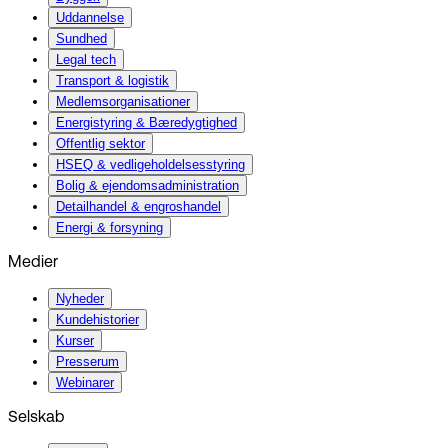
Uddannelse
Sundhed
Legal tech
Transport & logistik
Medlemsorganisationer
Energistyring & Bæredygtighed
Offentlig sektor
HSEQ & vedligeholdelsesstyring
Bolig & ejendomsadministration
Detailhandel & engroshandel
Energi & forsyning
Medier
Nyheder
Kundehistorier
Kurser
Presserum
Webinarer
Selskab