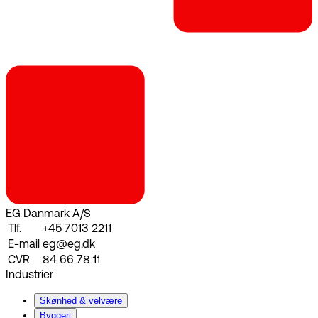
EG Danmark A/S
Tlf.
+45 7013 2211
E-mail
eg@eg.dk
CVR
84 66 78 11
Industrier
Skønhed & velvære
Byggeri