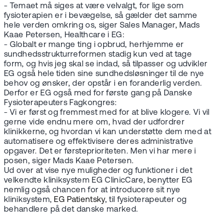
- Temaet må siges at være velvalgt, for lige som
fysioterapien er i bevægelse, så gælder det samme
hele verden omkring os, siger Sales Manager, Mads
Kaae Petersen, Healthcare i EG:
- Globalt er mange ting i opbrud, herhjemme er
sundhedsstrukturreformen stadig kun ved at tage
form, og hvis jeg skal se indad, så tilpasser og udvikler
EG også hele tiden sine sundhedsløsninger til de nye
behov og ønsker, der opstår i en foranderlig verden.
Derfor er EG også med for første gang på Danske
Fysioterapeuters Fagkongres:
- Vi er først og fremmest med for at blive klogere. Vi vil
gerne vide endnu mere om, hvad der udfordrer
klinikkerne, og hvordan vi kan understøtte dem med at
automatisere og effektivisere deres administrative
opgaver. Det er førsteprioriteten. Men vi har mere i
posen, siger Mads Kaae Petersen.
Ud over at vise nye muligheder og funktioner i det
velkendte kliniksystem EG ClinicCare, benytter EG
nemlig også chancen for at introducere sit nye
kliniksystem,
EG Patientsky
, til fysioterapeuter og
behandlere på det danske marked.