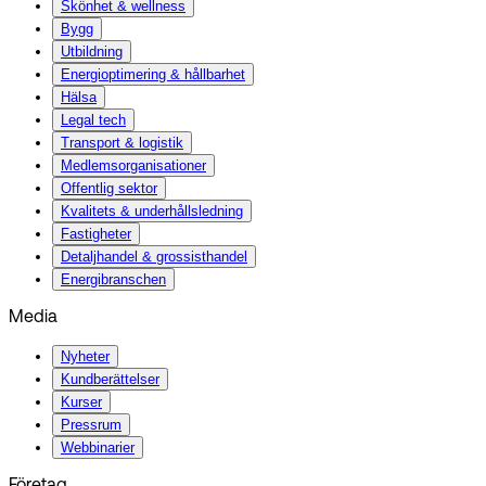
Skönhet & wellness
Bygg
Utbildning
Energi­optimering & hållbarhet
Hälsa
Legal tech
Transport & logistik
Medlemsorganisationer
Offentlig sektor
Kvalitets & underhållsledning
Fastigheter
Detaljhandel & grossisthandel
Energibranschen
Media
Nyheter
Kundberättelser
Kurser
Pressrum
Webbinarier
Företag