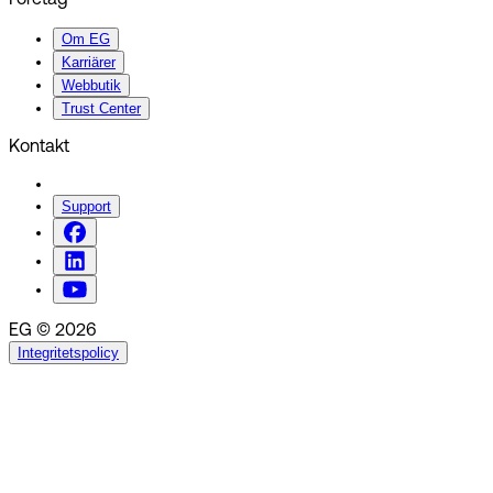
Om EG
Karriärer
Webbutik
Trust Center
Kontakt
Support
EG © 2026
Integritetspolicy