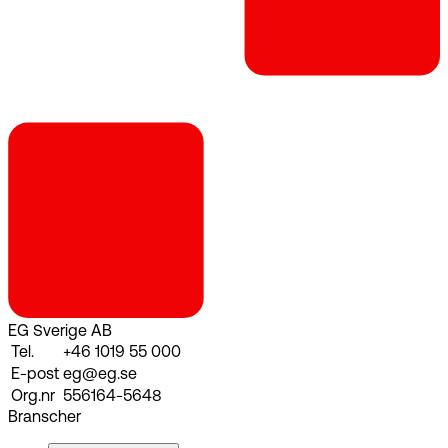
EG Sverige AB
Tel.
+46 1019 55 000
E-post
eg@eg.se
Org.nr
556164-5648
Branscher