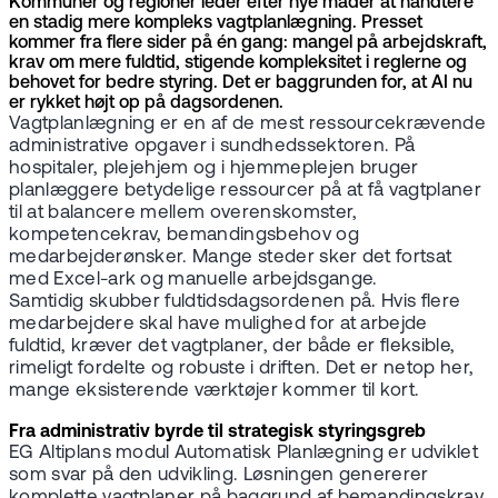
Kommuner og regioner leder efter nye måder at håndtere
en stadig mere kompleks vagtplanlægning. Presset
kommer fra flere sider på én gang: mangel på arbejdskraft,
krav om mere fuldtid, stigende kompleksitet i reglerne og
behovet for bedre styring. Det er baggrunden for, at AI nu
er rykket højt op på dagsordenen.
Vagtplanlægning er en af de mest ressourcekrævende
administrative opgaver i sundhedssektoren. På
hospitaler, plejehjem og i hjemmeplejen bruger
planlæggere betydelige ressourcer på at få vagtplaner
til at balancere mellem overenskomster,
kompetencekrav, bemandingsbehov og
medarbejderønsker. Mange steder sker det fortsat
med Excel-ark og manuelle arbejdsgange.
Samtidig skubber fuldtidsdagsordenen på. Hvis flere
medarbejdere skal have mulighed for at arbejde
fuldtid, kræver det vagtplaner, der både er fleksible,
rimeligt fordelte og robuste i driften. Det er netop her,
mange eksisterende værktøjer kommer til kort.
Fra administrativ byrde til strategisk styringsgreb
EG Altiplans modul Automatisk Planlægning er udviklet
som svar på den udvikling. Løsningen genererer
komplette vagtplaner på baggrund af bemandingskrav,