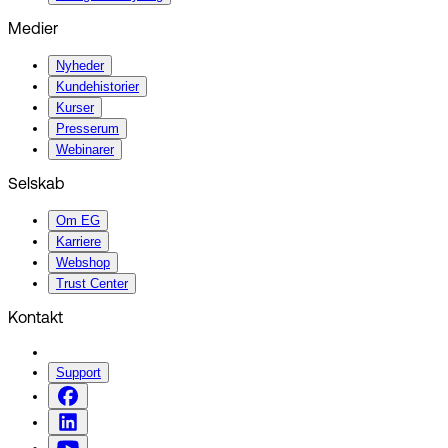
Medier
Nyheder
Kundehistorier
Kurser
Presserum
Webinarer
Selskab
Om EG
Karriere
Webshop
Trust Center
Kontakt
Support