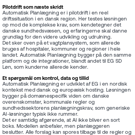
Pilotdrift som næste skridt
Automatisk Planlægning er i pilotdrift i en reel
driftssituation i en dansk region. Her testes løsningen
op mod de komplekse krav, som kendetegner det
danske sundhedsvæsen, og erfaringerne skal danne
grundlag for den videre udvikling og udrulning.
Det sker oven på et vagtplansystem, som allerede
bruges af hospitaler, kommuner og regioner i hele
landet. Automatisk Planlægning bygger på den samme
platform og de integrationer, blandt andet til EG SD
Løn, som kunderne allerede kender.
Et spørgsmål om kontrol, data og tillid
Automatisk Planlægning er udviklet af EG i en nordisk
kontekst med dansk og europæisk hosting. Løsningen
bygger på domænespecifik viden om danske
overenskomster, kommunale regler og
sundhedssektorens planlægningskrav, som generiske
AI-løsninger typisk ikke rummer.
Det er samtidig afgørende, at AI ikke bliver en sort
boks. Modellen anbefaler, men planlæggeren
beslutter. Alle forslag kan spores tilbage til de regler og