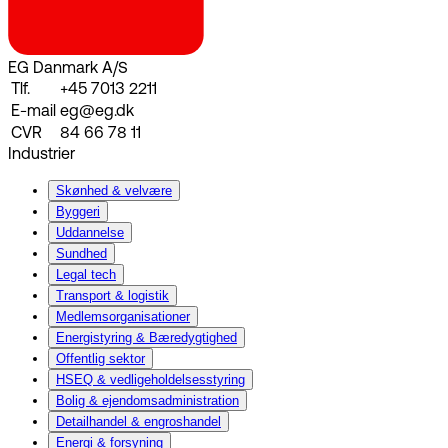
EG Danmark A/S
Tlf.
+45 7013 2211
E-mail
eg@eg.dk
CVR
84 66 78 11
Industrier
Skønhed & velvære
Byggeri
Uddannelse
Sundhed
Legal tech
Transport & logistik
Medlemsorganisationer
Energistyring & Bæredygtighed
Offentlig sektor
HSEQ & vedligeholdelsesstyring
Bolig & ejendomsadministration
Detailhandel & engroshandel
Energi & forsyning