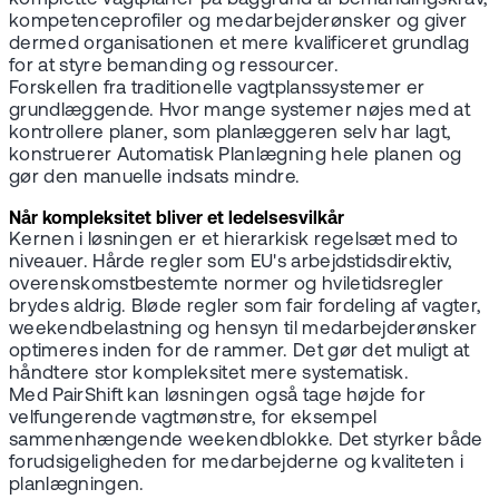
kompetenceprofiler og medarbejderønsker og giver
dermed organisationen et mere kvalificeret grundlag
for at styre bemanding og ressourcer.
Forskellen fra traditionelle vagtplanssystemer er
grundlæggende. Hvor mange systemer nøjes med at
kontrollere planer, som planlæggeren selv har lagt,
konstruerer Automatisk Planlægning hele planen og
gør den manuelle indsats mindre.
Når kompleksitet bliver et ledelsesvilkår
Kernen i løsningen er et hierarkisk regelsæt med to
niveauer. Hårde regler som EU's arbejdstidsdirektiv,
overenskomstbestemte normer og hviletidsregler
brydes aldrig. Bløde regler som fair fordeling af vagter,
weekendbelastning og hensyn til medarbejderønsker
optimeres inden for de rammer. Det gør det muligt at
håndtere stor kompleksitet mere systematisk.
Med PairShift kan løsningen også tage højde for
velfungerende vagtmønstre, for eksempel
sammenhængende weekendblokke. Det styrker både
forudsigeligheden for medarbejderne og kvaliteten i
planlægningen.