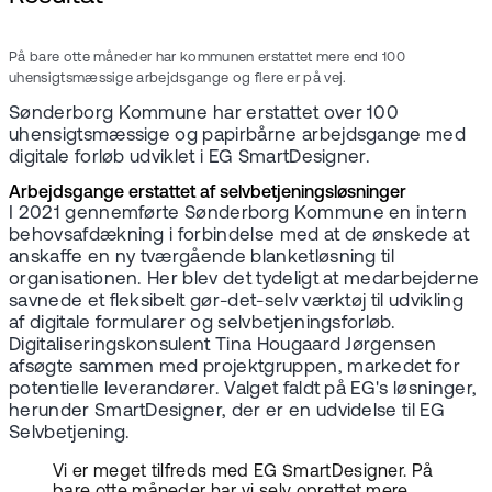
På bare otte måneder har kommunen erstattet mere end 100
uhensigtsmæssige arbejdsgange og flere er på vej.
Sønderborg Kommune har erstattet over 100
uhensigtsmæssige og papirbårne arbejdsgange med
digitale forløb udviklet i EG SmartDesigner.
Arbejdsgange erstattet af selvbetjeningsløsninger
I 2021 gennemførte Sønderborg Kommune en intern
behovsafdækning i forbindelse med at de ønskede at
anskaffe en ny tværgående blanketløsning til
organisationen. Her blev det tydeligt at medarbejderne
savnede et fleksibelt gør-det-selv værktøj til udvikling
af digitale formularer og selvbetjeningsforløb.
Digitaliseringskonsulent Tina Hougaard Jørgensen
afsøgte sammen med projektgruppen, markedet for
potentielle leverandører. Valget faldt på EG's løsninger,
herunder SmartDesigner, der er en udvidelse til EG
Selvbetjening.
Vi er meget tilfreds med EG SmartDesigner. På
bare otte måneder har vi selv oprettet mere