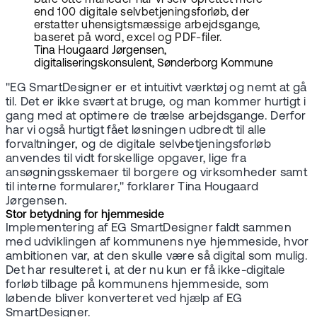
end 100 digitale selvbetjeningsforløb, der
erstatter uhensigtsmæssige arbejdsgange,
baseret på word, excel og PDF-filer.
Tina Hougaard Jørgensen,
digitaliseringskonsulent, Sønderborg Kommune
"EG SmartDesigner er et intuitivt værktøj og nemt at gå
til. Det er ikke svært at bruge, og man kommer hurtigt i
gang med at optimere de trælse arbejdsgange. Derfor
har vi også hurtigt fået løsningen udbredt til alle
forvaltninger, og de digitale selvbetjeningsforløb
anvendes til vidt forskellige opgaver, lige fra
ansøgningsskemaer til borgere og virksomheder samt
til interne formularer," forklarer Tina Hougaard
Jørgensen.
Stor betydning for hjemmeside
Implementering af EG SmartDesigner faldt sammen
med udviklingen af kommunens nye hjemmeside, hvor
ambitionen var, at den skulle være så digital som mulig.
Det har resulteret i, at der nu kun er få ikke-digitale
forløb tilbage på kommunens hjemmeside, som
løbende bliver konverteret ved hjælp af EG
SmartDesigner.