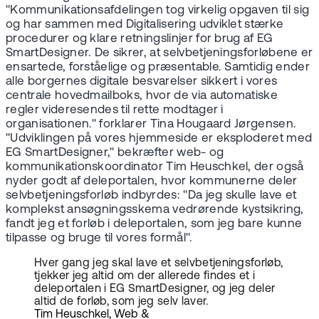
"Kommunikationsafdelingen tog virkelig opgaven til sig
og har sammen med Digitalisering udviklet stærke
procedurer og klare retningslinjer for brug af EG
SmartDesigner. De sikrer, at selvbetjeningsforløbene er
ensartede, forståelige og præsentable. Samtidig ender
alle borgernes digitale besvarelser sikkert i vores
centrale hovedmailboks, hvor de via automatiske
regler videresendes til rette modtager i
organisationen." forklarer Tina Hougaard Jørgensen.
"Udviklingen på vores hjemmeside er eksploderet med
EG SmartDesigner," bekræfter web- og
kommunikationskoordinator Tim Heuschkel, der også
nyder godt af deleportalen, hvor kommunerne deler
selvbetjeningsforløb indbyrdes: "Da jeg skulle lave et
komplekst ansøgningsskema vedrørende kystsikring,
fandt jeg et forløb i deleportalen, som jeg bare kunne
tilpasse og bruge til vores formål".
Hver gang jeg skal lave et selvbetjeningsforløb,
tjekker jeg altid om der allerede findes et i
deleportalen i EG SmartDesigner, og jeg deler
altid de forløb, som jeg selv laver.
Tim Heuschkel, Web &