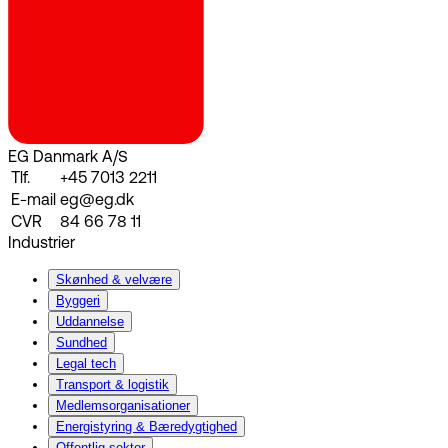
EG Danmark A/S
Tlf.
+45 7013 2211
E-mail
eg@eg.dk
CVR
84 66 78 11
Industrier
Skønhed & velvære
Byggeri
Uddannelse
Sundhed
Legal tech
Transport & logistik
Medlemsorganisationer
Energistyring & Bæredygtighed
Offentlig sektor