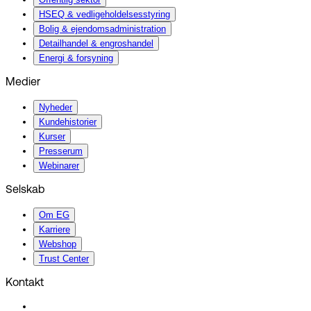
HSEQ & vedligeholdelsesstyring
Bolig & ejendomsadministration
Detailhandel & engroshandel
Energi & forsyning
Medier
Nyheder
Kundehistorier
Kurser
Presserum
Webinarer
Selskab
Om EG
Karriere
Webshop
Trust Center
Kontakt