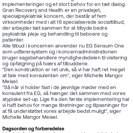
implementeringer og et stort behov for en tæt dialog.
Gran Recovery and Health er en privatejet,
specialpsykiatrisk koncern, der består af fem
virksomheder med i alt 16 specialiserede socialtilbud,
der arbejder tæt sammen for at tilbyde bedre
psykiatrisk pleje og behandling til beboere og
patienter.
Alle tilbud i koncernen anvender nu EG Sensum One
som udførersystem og i koncernadministrationen
bruger sagsbehandlere myndighedsdelen til visitering
og opfølgning på tværs af tilbuddene.
"Den konstruktion er ret unik, så vi har haft ret meget
at tale med konsulenten om", siger Michelle Mangor
Meisel:
"Så når vi holder fast i de jævnlige møder med en
konsulent fra EG, så hænger det sammen med vores
atypiske set-up. Lige fra den første implementering har
vi haft behov for mange tilretninger og tilpasninger for
at få understøttet vores arbejde bedst muligt", siger
Michelle Mangor Meisel.
Dagsorden og forberedelse