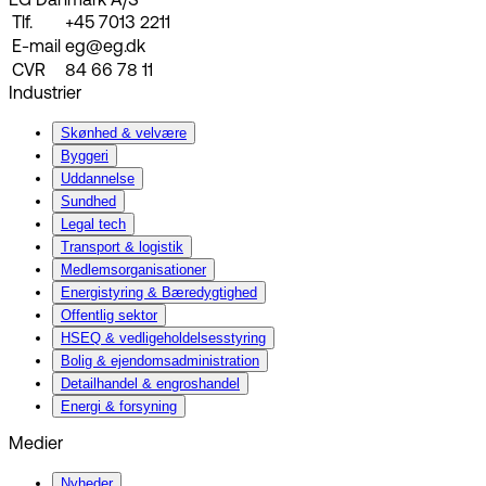
EG Danmark A/S
Tlf.
+45 7013 2211
E-mail
eg@eg.dk
CVR
84 66 78 11
Industrier
Skønhed & velvære
Byggeri
Uddannelse
Sundhed
Legal tech
Transport & logistik
Medlemsorganisationer
Energistyring & Bæredygtighed
Offentlig sektor
HSEQ & vedligeholdelsesstyring
Bolig & ejendomsadministration
Detailhandel & engroshandel
Energi & forsyning
Medier
Nyheder