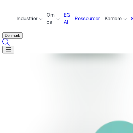
Om
EG
Industrier
Ressourcer
Karriere
os
AI
Denmark