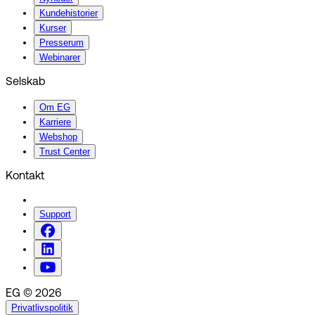
Kundehistorier
Kurser
Presserum
Webinarer
Selskab
Om EG
Karriere
Webshop
Trust Center
Kontakt
Support
EG © 2026
Privatlivspolitik