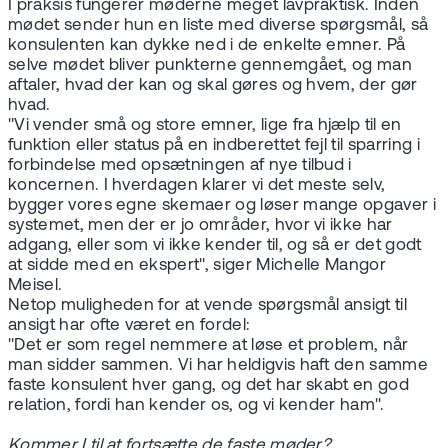
I praksis fungerer møderne meget lavpraktisk. Inden
mødet sender hun en liste med diverse spørgsmål, så
konsulenten kan dykke ned i de enkelte emner. På
selve mødet bliver punkterne gennemgået, og man
aftaler, hvad der kan og skal gøres og hvem, der gør
hvad.
"Vi vender små og store emner, lige fra hjælp til en
funktion eller status på en indberettet fejl til sparring i
forbindelse med opsætningen af nye tilbud i
koncernen. I hverdagen klarer vi det meste selv,
bygger vores egne skemaer og løser mange opgaver i
systemet, men der er jo områder, hvor vi ikke har
adgang, eller som vi ikke kender til, og så er det godt
at sidde med en ekspert", siger Michelle Mangor
Meisel.
Netop muligheden for at vende spørgsmål ansigt til
ansigt har ofte været en fordel:
"Det er som regel nemmere at løse et problem, når
man sidder sammen. Vi har heldigvis haft den samme
faste konsulent hver gang, og det har skabt en god
relation, fordi han kender os, og vi kender ham".
Kommer I til at fortsætte de faste møder?