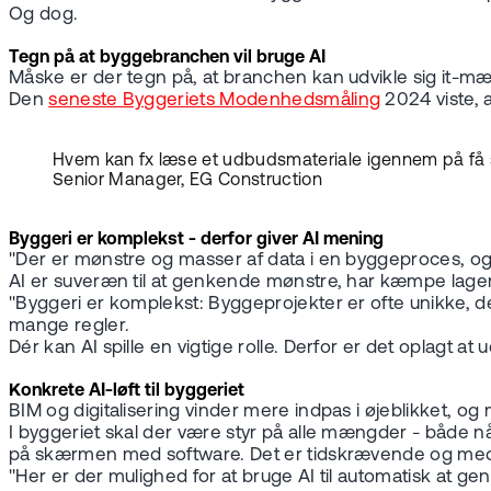
Og dog.
Tegn på at byggebranchen vil bruge AI
Måske er der tegn på, at branchen kan udvikle sig it-mæs
Den
seneste Byggeriets Modenhedsmåling
2024 viste, a
Hvem kan fx læse et udbudsmateriale igennem på få s
Senior Manager, EG Construction
Byggeri er komplekst - derfor giver AI mening
"Der er mønstre og masser af data i en byggeproces, og
AI er suveræn til at genkende mønstre, har kæmpe lager
"Byggeri er komplekst: Byggeprojekter er ofte unikke, 
mange regler.
Dér kan AI spille en vigtige rolle. Derfor er det oplagt at u
Konkrete AI-løft til byggeriet
BIM og digitalisering vinder mere indpas i øjeblikket, o
I byggeriet skal der være styr på alle mængder - både når
på skærmen med software. Det er tidskrævende og med ri
"Her er der mulighed for at bruge AI til automatisk at ge