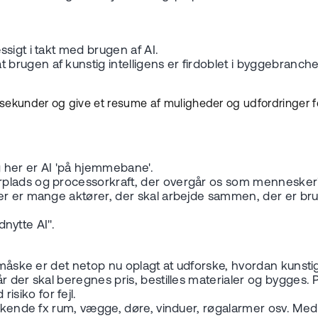
sigt i takt med brugen af AI.
t brugen af kunstig intelligens er firdoblet i byggebranc
ekunder og give et resume af muligheder og udfordringer f
 her er AI 'på hjemmebane'.
plads og processorkraft, der overgår os som mennesker", 
der er mange aktører, der skal arbejde sammen, der er br
dnytte AI".
g måske er det netop nu oplagt at udforske, hvordan kunsti
 der skal beregnes pris, bestilles materialer og bygges. Pl
siko for fejl.
nkende fx rum, vægge, døre, vinduer, røgalarmer osv. Med a