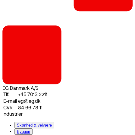
EG Danmark A/S
Tlf.
+45 7013 2211
E-mail
eg@eg.dk
CVR
84 66 78 11
Industrier
Skønhed & velvære
Byggeri