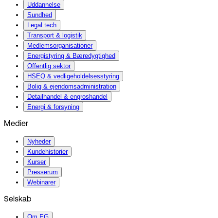
Uddannelse
Sundhed
Legal tech
Transport & logistik
Medlemsorganisationer
Energistyring & Bæredygtighed
Offentlig sektor
HSEQ & vedligeholdelsesstyring
Bolig & ejendomsadministration
Detailhandel & engroshandel
Energi & forsyning
Medier
Nyheder
Kundehistorier
Kurser
Presserum
Webinarer
Selskab
Om EG