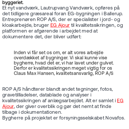
byggeriet.
Et nyt vandværk, Lautrupvang Vandværk, opføres på
det tidligere græsareal foran EG-bygningen i Ballerup.
Entreprenøren ROP A/S, der er specialister i jord- og
kloakarbejde, bruger
EG Ajour
til kvalitetssikringen, og
platformen er afgørende i arbejdet med at
dokumentere det, der bliver udført:
Inden vi får set os om, er alt vores arbejde
overdækket af bygninger. Vi skal kunne vise
bygherre, hvad det er, vi har lavet under gulvet.
Derfor er kvalitetssikringen meget vigtig for os
Claus Max Hansen, kvalitetsansvarlig, ROP A/S
ROP A/S håndterer blandt andet tegninger, fotos,
gravetillladelser, datablade og analyser i
kvalitetssikringen af anlægsarbejdet. Alt er samlet i
EG
Ajour
, der giver overblik og gør det nemt at finde
tilbage i dokumentationen.
Bygherre på projektet er forsyningsselskabet Novafos.