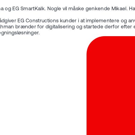
ma og EG SmartKalk. Nogle vil måske genkende Mikael. Han
dgiver EG Constructions kunder i at implementere og an
ahman brænder for digitalisering og startede derfor efter 
gningsløsninger.