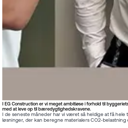
I EG Construction er vi meget ambitiøse i forhold til bygger
med at leve op til bæredygtighedskravene.
I de seneste måneder har vi været så heldige at få he
løsninger, der kan beregne materialers CO2-belastning 