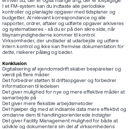
enhver tid, der er også mange ting, der er lovpligtige.
I et FM-system kan du indtaste alle periodiske
kontroller og planlagte opgaver med tidsplaner og
budgetter. Al relevant korrespondance og alle
rapporter, ordrer, aftaler og udførte opgaver arkiveres
og systematiseres - så du er på den sikre side, når
tilsynsmyndighederne kommer til kontrol.
Virksomheder, der undlader at udarbejde og udføre
intern kontrol og ikke kan fremvise dokumentation for
dette, risikerer pålæg og bøder.
Konklusion
Digitalisering af ejendomsdrift skaber besparelser og
værdi på flere måder:
Det forbedrer støtten til driftsopgaver og forbedrer
informationen til ledelsen
Det giver mulighed for nye og mere effektive måder at
samarbejde på
Det giver mere fleksible arbejdsmetoder
Det hjælper dig med at indsamle data mere effektivt og
omdanne dem til handlingsorienterede indsigter
Det giver Facility Management mulighed for både at
udvikle og dokumentere sin del af virksomhedens