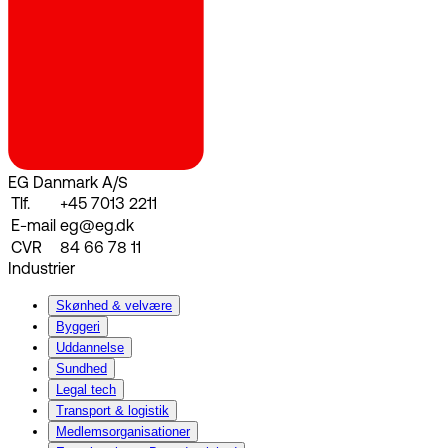
EG Danmark A/S
Tlf.
+45 7013 2211
E-mail
eg@eg.dk
CVR
84 66 78 11
Industrier
Skønhed & velvære
Byggeri
Uddannelse
Sundhed
Legal tech
Transport & logistik
Medlemsorganisationer