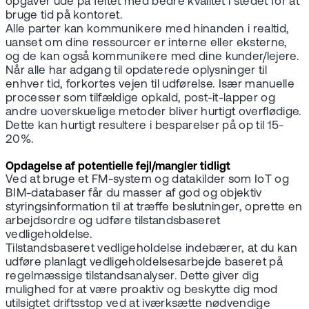
opgaver ude på feltet med bedre kvalitet i stedet for at
bruge tid på kontoret.
Alle parter kan kommunikere med hinanden i realtid,
uanset om dine ressourcer er interne eller eksterne,
og de kan også kommunikere med dine kunder/lejere.
Når alle har adgang til opdaterede oplysninger til
enhver tid, forkortes vejen til udførelse. Især manuelle
processer som tilfældige opkald, post-it-lapper og
andre uoverskuelige metoder bliver hurtigt overflødige.
Dette kan hurtigt resultere i besparelser på op til 15-
20%.
Opdagelse af potentielle fejl/mangler tidligt
Ved at bruge et FM-system og datakilder som IoT og
BIM-databaser får du masser af god og objektiv
styringsinformation til at træffe beslutninger, oprette en
arbejdsordre og udføre tilstandsbaseret
vedligeholdelse.
Tilstandsbaseret vedligeholdelse indebærer, at du kan
udføre planlagt vedligeholdelsesarbejde baseret på
regelmæssige tilstandsanalyser. Dette giver dig
mulighed for at være proaktiv og beskytte dig mod
utilsigtet driftsstop ved at iværksætte nødvendige