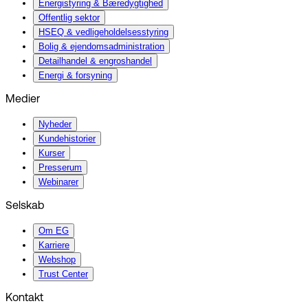
Energistyring & Bæredygtighed
Offentlig sektor
HSEQ & vedligeholdelsesstyring
Bolig & ejendomsadministration
Detailhandel & engroshandel
Energi & forsyning
Medier
Nyheder
Kundehistorier
Kurser
Presserum
Webinarer
Selskab
Om EG
Karriere
Webshop
Trust Center
Kontakt