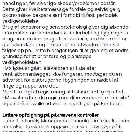
handlinger, før alvorlige skader/problemer opstår.
Dette giver kvalitetsmæssige fordele og selvfølgelig
økonomiske besparelser i forhold til fast, periodisk
vedligeholdelse.
Brug af sensorer og sensorteknologi giver dig løbende
information om indendørs klimaforhold og bygningens
brug, som du kan bruge til at vurdere, om tilstanden er
god eller dårlig, og om der er en afvigelse, der skal
følges op på. Dette bidrager igen til at give dig et bedre
grundlag for at prioritere og planlægge
vedligeholdelsen.
Hvis lyset er gået, elevatoren er i stå eller
ventilationsanlægget ikke fungerer, modtager du en
advarsel, før slutbrugerne i bygningen er nødt til at
ringe og rapportere det.
Med fuld digital registrering af tilstand ved hjælp af et
FM-system kan du registrere dine vurderinger "on-site"
og undgå at skulle udføre arbejdet igen på kontoret.
Lettere opfølgning på påkrævede kontroller
Inden for Facility Management handler det ikke kun om
en række forskellige opgaver, du skal have styr på til